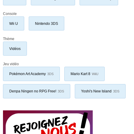
Console
Wii U
Nintendo 3DS
Thème
Vidéos
Jeu vidéo
Pokémon Art Academy
Mario Kart 8
3DS
WiiU
Denpa Ningen no RPG Free!
Yoshi's New Island
3DS
3DS