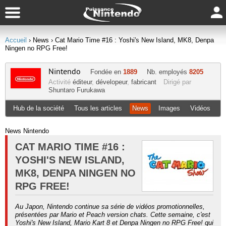
Accueil
› News
› Cat Mario Time #16 : Yoshi's New Island, MK8, Denpa
Ningen no RPG Free!
Nintendo
Fondée en
1889
Nb. employés
8205
Activité
éditeur
,
dévelopeur
,
fabricant
Dirigé par
Shuntaro Furukawa
Hub de la société
Tous les articles
News
Images
Vidéos
News Nintendo
CAT MARIO TIME #16 :
YOSHI'S NEW ISLAND,
MK8, DENPA NINGEN NO
RPG FREE!
Au Japon, Nintendo continue sa série de vidéos promotionnelles,
présentées par Mario et Peach version chats. Cette semaine, c'est
Yoshi's New Island, Mario Kart 8 et Denpa Ningen no RPG Free! qui