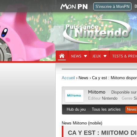
B
S'inscrire à MonPN
NEWS
JEUX
TESTS & PRE
Accueil
› News
› Ca y est : Miitomo dispon
Miitomo
Disponible su
Editeur
Nintendo
Genre
S
Hub du jeu
Tous les articles
News
News Miitomo (mobile)
CA Y EST : MIITOMO D