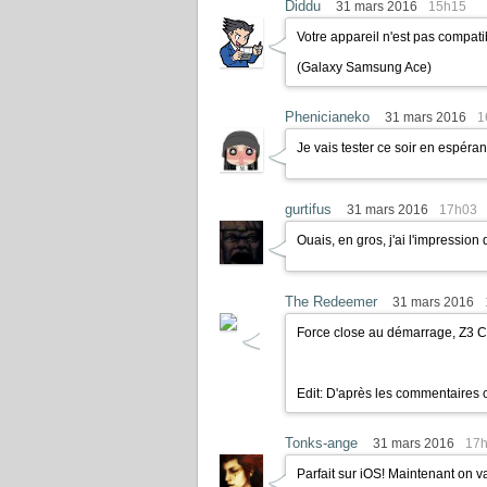
Diddu
31 mars 2016
15h15
Votre appareil n'est pas compatib
(Galaxy Samsung Ace)
Phenicianeko
31 mars 2016
1
Je vais tester ce soir en espéran
gurtifus
31 mars 2016
17h03
Ouais, en gros, j'ai l'impression
The Redeemer
31 mars 2016
Force close au démarrage, Z3 
Edit: D'après les commentaires c
Tonks-ange
31 mars 2016
17
Parfait sur iOS! Maintenant on va