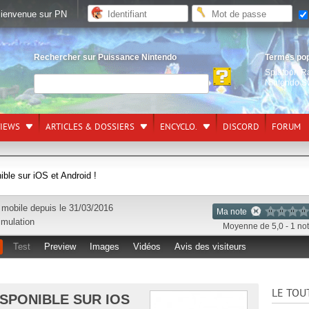
ienvenue sur PN
Rechercher sur Puissance Nintendo
Termes po
Splatoon R
Nintendo S
VIEWS
ARTICLES & DOSSIERS
ENCYCLO.
DISCORD
FORUM
ible sur iOS et Android !
r
mobile
depuis le 31/03/2016
Ma note
imulation
Moyenne de 5,0 - 1 no
Test
Preview
Images
Vidéos
Avis des visiteurs
LE TOU
ISPONIBLE SUR IOS