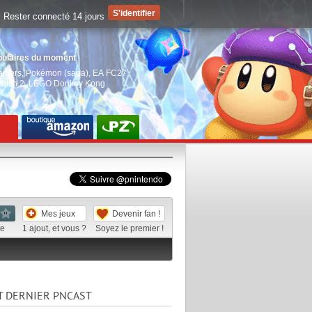
Rester connecté 14 jours
pulaires du moment
aiders
,
Pokémon (saga)
,
EA FC27
,
witch 2
,
LEGO Donkey Kong
Mes jeux
Devenir fan !
te
1
ajout, et vous ?
Soyez le premier !
T DERNIER PNCAST