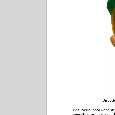
Un costu
Très bonne découverte d
merveilleux des jeux sur mob