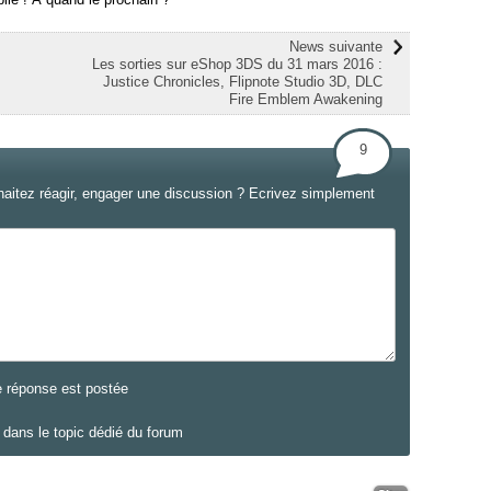
News suivante
Les sorties sur eShop 3DS du 31 mars 2016 :
Justice Chronicles, Flipnote Studio 3D, DLC
Fire Emblem Awakening
9
haitez réagir, engager une discussion ? Ecrivez simplement
e réponse est postée
dans le topic dédié du forum