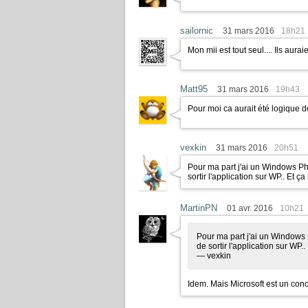
sailornic
31 mars 2016
18h21
Mon mii est tout seul.... Ils aura
Matt95
31 mars 2016
19h43
Pour moi ca aurait été logique d
vexkin
31 mars 2016
20h51
Pour ma part j'ai un Windows Phon
sortir l'application sur WP.. Et ça
MartinPN
01 avr. 2016
10h21
Pour ma part j'ai un Windows P
de sortir l'application sur WP..
— vexkin
Idem. Mais Microsoft est un concur