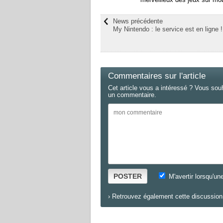
News précédente
My Nintendo : le service est en ligne !
Commentaires sur l'article
Cet article vous a intéressé ? Vous sou
un commentaire.
POSTER
M'avertir lorsqu'un
›
Retrouvez également cette discussion 