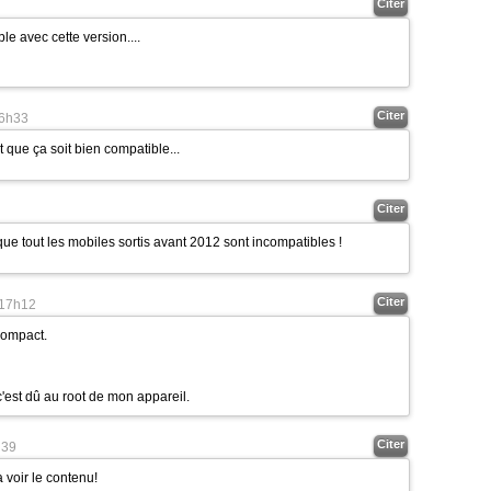
Citer
le avec cette version....
Citer
6h33
t que ça soit bien compatible...
Citer
 que tout les mobiles sortis avant 2012 sont incompatibles !
Citer
17h12
Compact.
'est dû au root de mon appareil.
Citer
h39
 voir le contenu!