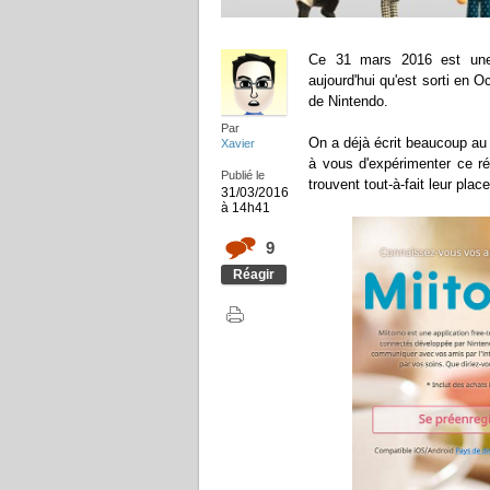
Ce 31 mars 2016 est une d
aujourd'hui qu'est sorti en O
de Nintendo.
Par
On a déjà écrit beaucoup au
Xavier
à vous d'expérimenter ce ré
Publié le
trouvent tout-à-fait leur place
31/03/2016
à 14h41
9
Réagir