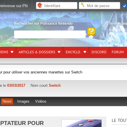
ienvenue sur PN
Rechercher sur Puissance Nintendo
Termes po
Splatoon R
Nintendo S
VIEWS
ARTICLES & DOSSIERS
ENCYCLO.
DISCORD
FORUM
ur pour utiliser vos anciennes manettes sur Switch
ie le
03/03/2017
Nom court
Switch
News
Images
Vidéos
LE TOU
APTATEUR POUR