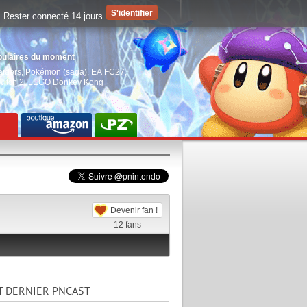
Rester connecté 14 jours
pulaires du moment
aiders
,
Pokémon (saga)
,
EA FC27
,
witch 2
,
LEGO Donkey Kong
Devenir fan !
12
fans
T DERNIER PNCAST