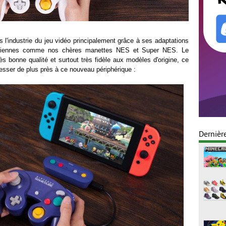
s l'industrie du jeu vidéo principalement grâce à ses adaptations
ciennes comme nos chères manettes NES et Super NES. Le
rès bonne qualité et surtout très fidèle aux modèles d'origine, ce
esser de plus près à ce nouveau périphérique :
Dernièr