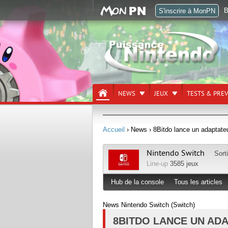
B
S'inscrire à MonPN
NEWS
JEUX
TESTS & PRE
Accueil
› News
› 8Bitdo lance un adaptate
Nintendo Switch
Sort
Line-up
3585 jeux
Hub de la console
Tous les articles
News Nintendo Switch (Switch)
8BITDO LANCE UN AD