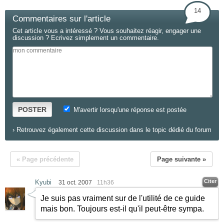
14
Commentaires sur l'article
Cet article vous a intéressé ? Vous souhaitez réagir, engager une
discussion ? Ecrivez simplement un commentaire.
POSTER
M'avertir lorsqu'une réponse est postée
›
Retrouvez également cette discussion dans le topic dédié du forum
« Page précédente
Page suivante »
Citer
Kyubi
31 oct. 2007
11h36
Je suis pas vraiment sur de l'utilité de ce guide
mais bon. Toujours est-il qu'il peut-être sympa.