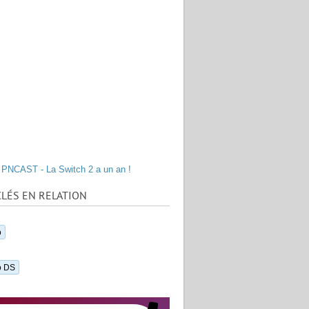
PNCAST - La Switch 2 a un an !
LÉS EN RELATION
o
o DS