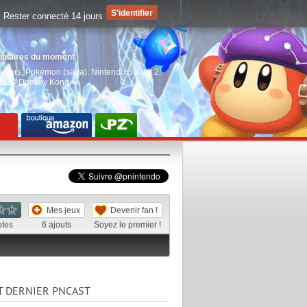
Rester connecté 14 jours
pulaires du moment
aiders
,
Pokémon (saga)
,
Nintendo Switch 2
,
EGO Donkey Kong
Mes jeux
Devenir fan !
otes
6
ajouts
Soyez le premier !
T DERNIER PNCAST