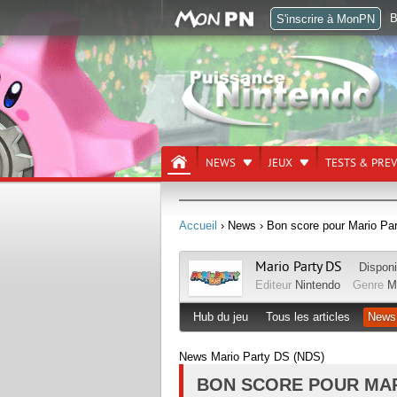
B
S'inscrire à MonPN
NEWS
JEUX
TESTS & PRE
Accueil
› News
› Bon score pour Mario Pa
Mario Party DS
Disponi
Editeur
Nintendo
Genre
M
Hub du jeu
Tous les articles
News
News Mario Party DS (NDS)
BON SCORE POUR MAR