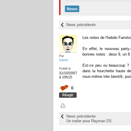
News
News précédente
Les notes de l'hebdo Famits
En effet, le nouveau party
bonnes notes : deux 9, un 8 e
Par
Xavier
Est-ce peu ou beaucoup ? 
Publié le
dans la fourchette haute d
31/10/2007
nous-même très bientôt, pu
à 10h15
6
Réagir
News précédente
Un trailer pour Rayman DS