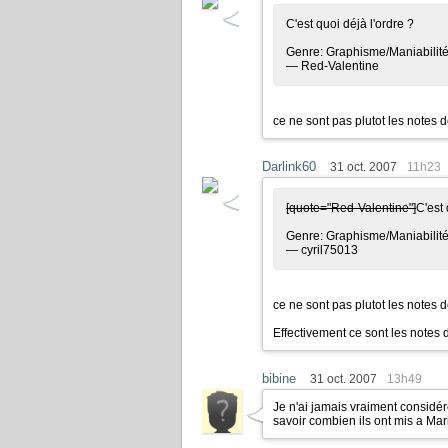
C'est quoi déjà l'ordre ?
Genre: Graphisme/Maniabilité/
— Red-Valentine
ce ne sont pas plutot les notes 
Darlink60
31 oct. 2007
11h23
[quote="Red-Valentine"]
C'est 
Genre: Graphisme/Maniabilité/
— cyril75013
ce ne sont pas plutot les notes 
Effectivement ce sont les notes d
bibine
31 oct. 2007
13h49
Je n'ai jamais vraiment considé
savoir combien ils ont mis a Mari