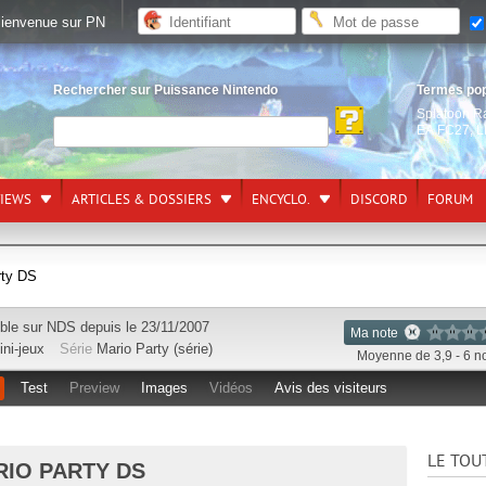
ienvenue sur PN
Rechercher sur Puissance Nintendo
Termes po
Splatoon R
EA FC27
,
L
VIEWS
ARTICLES & DOSSIERS
ENCYCLO.
DISCORD
FORUM
rty DS
ble sur
NDS
depuis le 23/11/2007
Ma note
ini-jeux
Série
Mario Party (série)
Moyenne de 3,9 - 6 n
Test
Preview
Images
Vidéos
Avis des visiteurs
LE TOU
IO PARTY DS