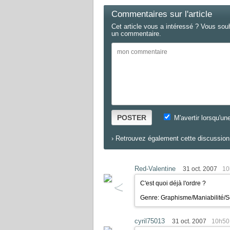
Commentaires sur l'article
Cet article vous a intéressé ? Vous sou
un commentaire.
POSTER
M'avertir lorsqu'un
›
Retrouvez également cette discussion 
Red-Valentine
31 oct. 2007
10
C'est quoi déjà l'ordre ?
Genre: Graphisme/Maniabilité/So
cyril75013
31 oct. 2007
10h50