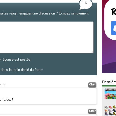
6
haitez réagir, engager une discussion ? Ecrivez simplement
e réponse est postée
dans le topic dédié du forum
Dernièr
Citer
h32
n... ect ?
Citer