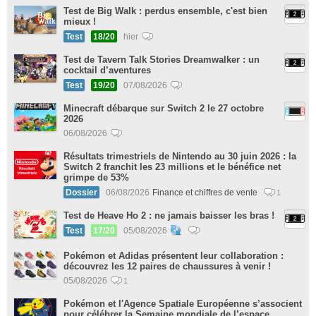
Test de Big Walk : perdus ensemble, c'est bien
mieux !
Test
18/20
hier
Test de Tavern Talk Stories Dreamwalker : un
cocktail d’aventures
Test
19/20
07/08/2026
Minecraft débarque sur Switch 2 le 27 octobre
2026
06/08/2026
Résultats trimestriels de Nintendo au 30 juin 2026 : la
Switch 2 franchit les 23 millions et le bénéfice net
grimpe de 53%
Dossier
06/08/2026
Finance et chiffres de vente
1
Test de Heave Ho 2 : ne jamais baisser les bras !
Test
17/20
05/08/2026
Pokémon et Adidas présentent leur collaboration :
découvrez les 12 paires de chaussures à venir !
05/08/2026
1
Pokémon et l'Agence Spatiale Européenne s’associent
pour célébrer la Semaine mondiale de l’espace