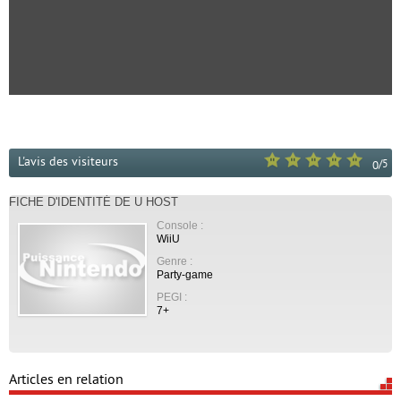
L'avis des visiteurs
/
5
0
FICHE D'IDENTITÉ DE U HOST
Console :
WiiU
Genre :
Party-game
PEGI :
7+
Articles en relation