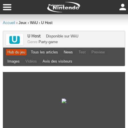
Accueil
› Jeux
› WiiU
› U Host
U Host
Disponible sur
WiiU
Genre
Party-game
Hub du jeu
Tous les articles
News
Test
Preview
Images
Vidéos
Avis des visiteurs