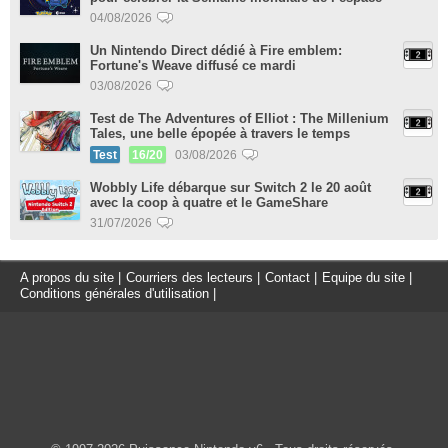
04/08/2026
Un Nintendo Direct dédié à Fire emblem:
Fortune's Weave diffusé ce mardi
03/08/2026
Test de The Adventures of Elliot : The Millenium
Tales, une belle épopée à travers le temps
Test
16/20
03/08/2026
Wobbly Life débarque sur Switch 2 le 20 août
avec la coop à quatre et le GameShare
31/07/2026
A propos du site
|
Courriers des lecteurs
|
Contact
|
Equipe du site
|
Conditions générales d'utilisation
|