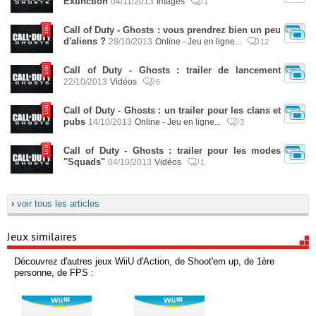
Extinction
04/11/2013
Images
1
Call of Duty - Ghosts : vous prendrez bien un peu
d'aliens ?
28/10/2013
Online - Jeu en ligne...
12
Call of Duty - Ghosts : trailer de lancement
22/10/2013
Vidéos
6
Call of Duty - Ghosts : un trailer pour les clans et
pubs
14/10/2013
Online - Jeu en ligne...
3
Call of Duty - Ghosts : trailer pour les modes
"Squads"
04/10/2013
Vidéos
1
›
voir tous les articles
Jeux similaires
Découvrez d'autres jeux WiiU d'Action, de Shoot'em up, de 1ère
personne, de FPS :