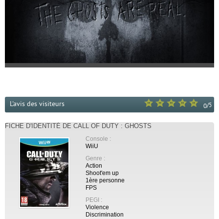
L'avis des visiteurs
/
5
0
FICHE D'IDENTITÉ DE CALL OF DUTY : GHOSTS
Console :
WiiU
Genre :
Action
Shoot'em up
1ère personne
FPS
PEGI :
Violence
Discrimination