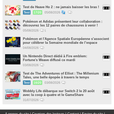
Test de Heave Ho 2 : ne jamais baisser les bras !
Test
17/20
05/08/2026
Pokémon et Adidas présentent leur collaboration :
découvrez les 12 paires de chaussures à venir !
05/08/2026
1
Pokémon et l'Agence Spatiale Européenne s’associent
pour célébrer la Semaine mondiale de l’espace
04/08/2026
Un Nintendo Direct dédié à Fire emblem:
Fortune's Weave diffusé ce mardi
03/08/2026
Test de The Adventures of Elliot : The Millenium
Tales, une belle épopée à travers le temps
Test
16/20
03/08/2026
Wobbly Life débarque sur Switch 2 le 20 août
avec la coop à quatre et le GameShare
31/07/2026
A propos du site
|
Courriers des lecteurs
|
Contact
|
Equipe du site
|