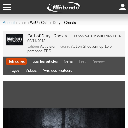
Accueil
› Jeux
› WiiU
› Call of Duty : Ghosts
Call of Duty : Ghosts
Disponible sur
WiiU
depuis le
05/11/2013
Editeur
Activision
Genre
Action
Shoot'em up
1ère
personne
FPS
Hub du jeu
Tous les articles
News
Test
Preview
Images
Vidéos
Avis des visiteurs