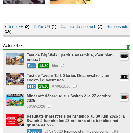
›
Boîte FR
(2) -
Boîte US
(1) -
Capture de site web
(7) -
Screenshots
(16)
Actu 24/7
Test de Big Walk : perdus ensemble, c'est bien
mieux !
Test
18/20
hier
Test de Tavern Talk Stories Dreamwalker : un
cocktail d’aventures
Test
19/20
07/08/2026
Minecraft débarque sur Switch 2 le 27 octobre
2026
06/08/2026
Résultats trimestriels de Nintendo au 30 juin 2026 : la
Switch 2 franchit les 23 millions et le bénéfice net
grimpe de 53%
Dossier
06/08/2026
Finance et chiffres de vente
1