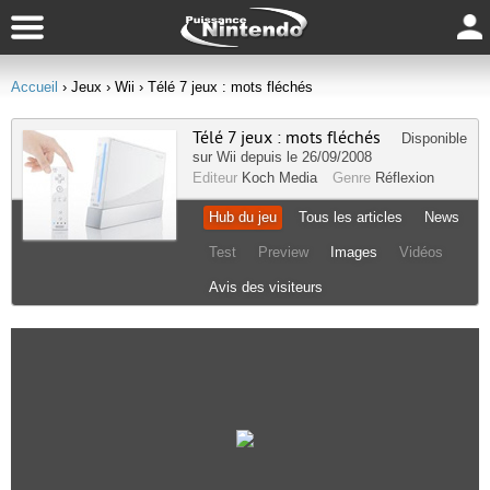
Accueil
› Jeux
› Wii
› Télé 7 jeux : mots fléchés
Télé 7 jeux : mots fléchés
Disponible
sur
Wii
depuis le 26/09/2008
Editeur
Koch Media
Genre
Réflexion
Hub du jeu
Tous les articles
News
Test
Preview
Images
Vidéos
Avis des visiteurs