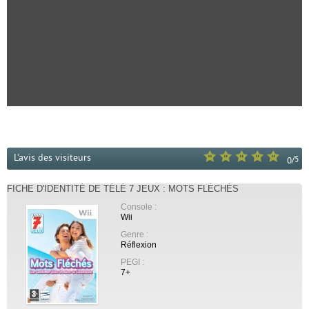
L'avis des visiteurs
/
5
0
FICHE D'IDENTITÉ DE TÉLÉ 7 JEUX : MOTS FLÉCHÉS
Console :
Wii
Genre :
Réflexion
PEGI :
7+