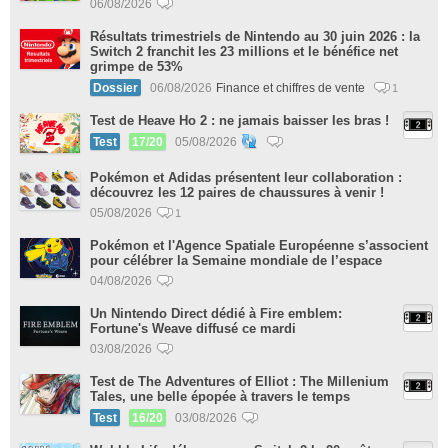
06/08/2026
Résultats trimestriels de Nintendo au 30 juin 2026 : la
Switch 2 franchit les 23 millions et le bénéfice net
grimpe de 53%
Dossier
06/08/2026
Finance et chiffres de vente
1
Test de Heave Ho 2 : ne jamais baisser les bras !
Test
17/20
05/08/2026
Pokémon et Adidas présentent leur collaboration :
découvrez les 12 paires de chaussures à venir !
05/08/2026
1
Pokémon et l'Agence Spatiale Européenne s’associent
pour célébrer la Semaine mondiale de l’espace
04/08/2026
Un Nintendo Direct dédié à Fire emblem:
Fortune's Weave diffusé ce mardi
03/08/2026
Test de The Adventures of Elliot : The Millenium
Tales, une belle épopée à travers le temps
Test
16/20
03/08/2026