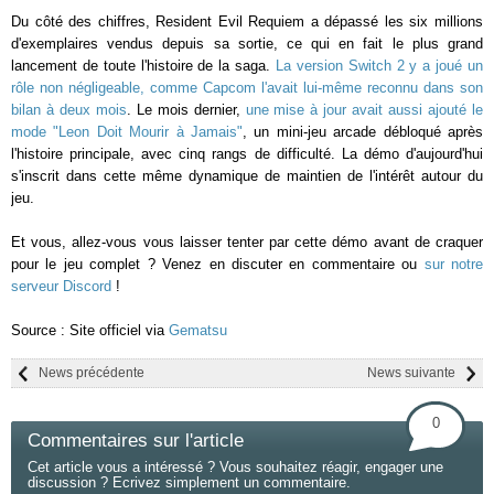
Du côté des chiffres, Resident Evil Requiem a dépassé les six millions
d'exemplaires vendus depuis sa sortie, ce qui en fait le plus grand
lancement de toute l'histoire de la saga.
La version Switch 2 y a joué un
rôle non négligeable, comme Capcom l'avait lui-même reconnu dans son
bilan à deux mois
. Le mois dernier,
une mise à jour avait aussi ajouté le
mode "Leon Doit Mourir à Jamais"
, un mini-jeu arcade débloqué après
l'histoire principale, avec cinq rangs de difficulté. La démo d'aujourd'hui
s'inscrit dans cette même dynamique de maintien de l'intérêt autour du
jeu.
Et vous, allez-vous vous laisser tenter par cette démo avant de craquer
pour le jeu complet ? Venez en discuter en commentaire ou
sur notre
serveur Discord
!
Source : Site officiel via
Gematsu
News précédente
News suivante
0
Commentaires sur l'article
Cet article vous a intéressé ? Vous souhaitez réagir, engager une
discussion ? Ecrivez simplement un commentaire.