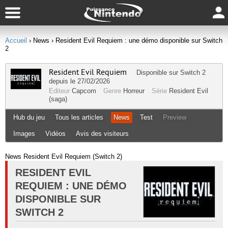
Accueil
› News
› Resident Evil Requiem : une démo disponible sur Switch
2
Resident Evil Requiem
Disponible sur
Switch 2
depuis le 27/02/2026
Editeur
Capcom
Genre
Horreur
Série
Resident Evil
(saga)
Hub du jeu
Tous les articles
News
Test
Preview
Images
Vidéos
Avis des visiteurs
News Resident Evil Requiem (Switch 2)
RESIDENT EVIL
REQUIEM : UNE DÉMO
DISPONIBLE SUR
SWITCH 2