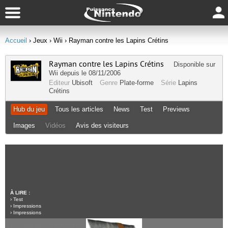
Accueil
› Jeux
› Wii
› Rayman contre les Lapins Crétins
Rayman contre les Lapins Crétins
Disponible sur
Wii
depuis le 08/11/2006
Editeur
Ubisoft
Genre
Plate-forme
Série
Lapins
Crétins
Hub du jeu
Tous les articles
News
Test
Previews
Images
Vidéos
Avis des visiteurs
À LIRE :
›
Test
›
Impressions
›
Impressions