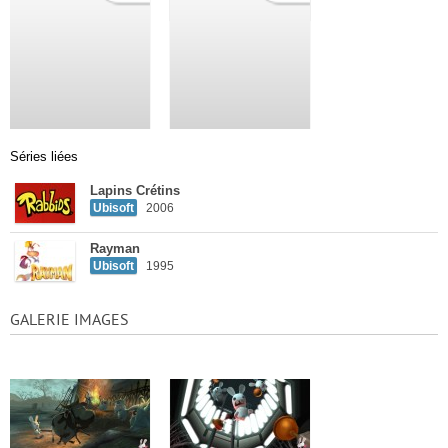
Séries liées
Lapins Crétins
Ubisoft
2006
Rayman
Ubisoft
1995
GALERIE IMAGES