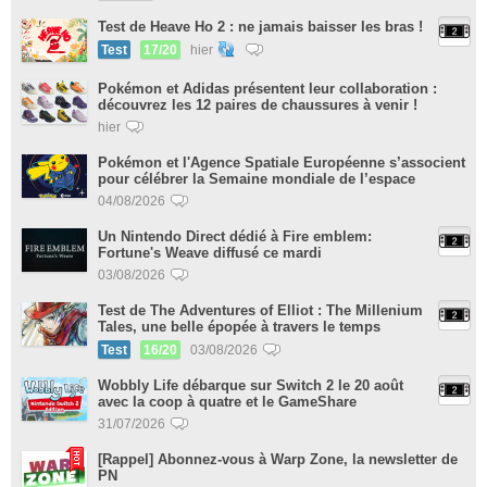
Test de Heave Ho 2 : ne jamais baisser les bras !
Test
17/20
hier
Pokémon et Adidas présentent leur collaboration :
découvrez les 12 paires de chaussures à venir !
hier
Pokémon et l'Agence Spatiale Européenne s’associent
pour célébrer la Semaine mondiale de l’espace
04/08/2026
Un Nintendo Direct dédié à Fire emblem:
Fortune's Weave diffusé ce mardi
03/08/2026
Test de The Adventures of Elliot : The Millenium
Tales, une belle épopée à travers le temps
Test
16/20
03/08/2026
Wobbly Life débarque sur Switch 2 le 20 août
avec la coop à quatre et le GameShare
31/07/2026
[Rappel] Abonnez-vous à Warp Zone, la newsletter de
PN