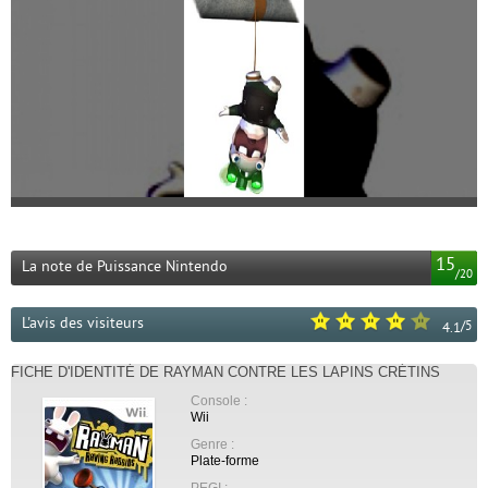
15
La note de Puissance Nintendo
/
20
L'avis des visiteurs
/
5
4.1
FICHE D'IDENTITÉ DE RAYMAN CONTRE LES LAPINS CRÉTINS
Console :
Wii
Genre :
Plate-forme
PEGI :