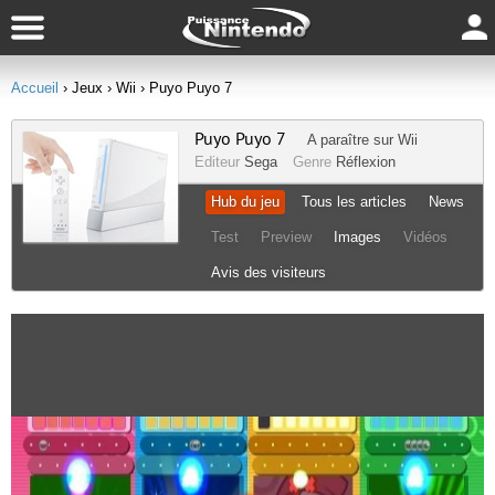
Accueil
› Jeux
› Wii
› Puyo Puyo 7
Puyo Puyo 7
A paraître sur
Wii
Editeur
Sega
Genre
Réflexion
Hub du jeu
Tous les articles
News
Test
Preview
Images
Vidéos
Avis des visiteurs