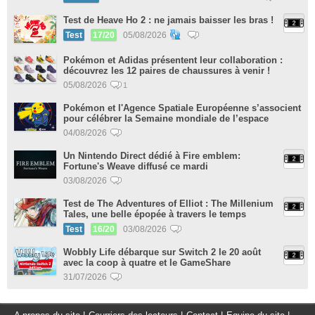
Test de Heave Ho 2 : ne jamais baisser les bras !
Test
17/20
05/08/2026
Pokémon et Adidas présentent leur collaboration :
découvrez les 12 paires de chaussures à venir !
05/08/2026
1
Pokémon et l'Agence Spatiale Européenne s’associent
pour célébrer la Semaine mondiale de l’espace
04/08/2026
Un Nintendo Direct dédié à Fire emblem:
Fortune's Weave diffusé ce mardi
03/08/2026
Test de The Adventures of Elliot : The Millenium
Tales, une belle épopée à travers le temps
Test
16/20
03/08/2026
Wobbly Life débarque sur Switch 2 le 20 août
avec la coop à quatre et le GameShare
31/07/2026