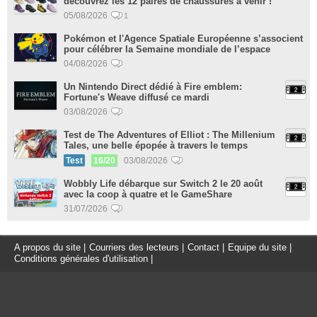
découvrez les 12 paires de chaussures à venir !
05/08/2026
1
Pokémon et l'Agence Spatiale Européenne s’associent
pour célébrer la Semaine mondiale de l’espace
04/08/2026
Un Nintendo Direct dédié à Fire emblem:
Fortune's Weave diffusé ce mardi
03/08/2026
Test de The Adventures of Elliot : The Millenium
Tales, une belle épopée à travers le temps
Test
16/20
03/08/2026
Wobbly Life débarque sur Switch 2 le 20 août
avec la coop à quatre et le GameShare
31/07/2026
A propos du site
|
Courriers des lecteurs
|
Contact
|
Equipe du site
|
Conditions générales d'utilisation
|