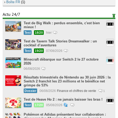
›
Boîte FR
(1)
Actu 24/7
Test de Big Walk : perdus ensemble, c'est bien
mieux !
Test
18/20
hier
Test de Tavern Talk Stories Dreamwalker : un
cocktail d’aventures
Test
19/20
07/08/2026
Minecraft débarque sur Switch 2 le 27 octobre
2026
06/08/2026
Résultats trimestriels de Nintendo au 30 juin 2026 : la
Switch 2 franchit les 23 millions et le bénéfice net
grimpe de 53%
Dossier
06/08/2026
Finance et chiffres de vente
1
Test de Heave Ho 2 : ne jamais baisser les bras !
Test
17/20
05/08/2026
Pokémon et Adidas présentent leur collaboration :