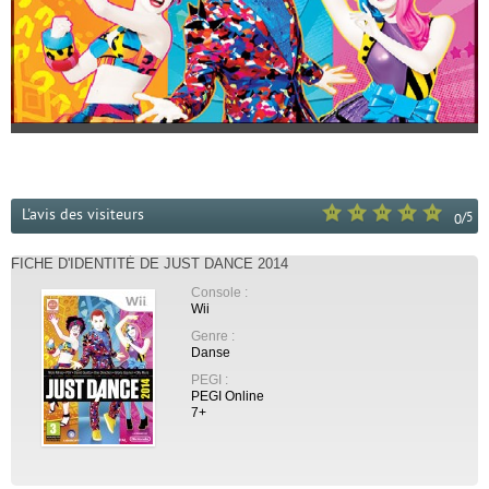
L'avis des visiteurs
/
5
0
FICHE D'IDENTITÉ DE JUST DANCE 2014
Console :
Wii
Genre :
Danse
PEGI :
PEGI Online
7+