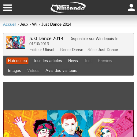
Accueil
› Jeux
› Wii
› Just Dance 2014
Just Dance 2014
Disponible sur
Wii
depuis le
01/10/2013
Editeur
Ubisoft
Genre
Danse
Série
Just Dance
Hub du jeu
Tous les articles
News
Test
Preview
Images
Vidéos
Avis des visiteurs