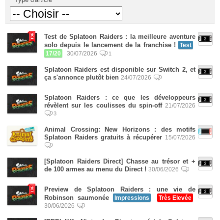
Test de Splatoon Raiders : la meilleure aventure
solo depuis le lancement de la franchise !
Test
17/20
30/07/2026
1
Splatoon Raiders est disponible sur Switch 2, et
ça s'annonce plutôt bien
24/07/2026
Splatoon Raiders : ce que les développeurs
révèlent sur les coulisses du spin-off
21/07/2026
3
Animal Crossing: New Horizons : des motifs
Splatoon Raiders gratuits à récupérer
15/07/2026
[Splatoon Raiders Direct] Chasse au trésor et +
de 100 armes au menu du Direct !
30/06/2026
Preview de Splatoon Raiders : une vie de
Robinson saumonée
Impressions
Très Elevée
30/06/2026