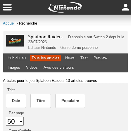
Accueil
› Recherche
Splatoon Raiders
Disponible sur
Switch 2
depuis le
23/07/2026
Editeur
Nintendo
Genre
3ème personne
Hub du jeu
Tous les articles
News
Test
Preview
Images
Vidéos
Avis des visiteurs
Articles pour le jeu Splatoon Raiders
10 articles trouvés
Trier
Date
Titre
Populaire
Par page
Type d'article