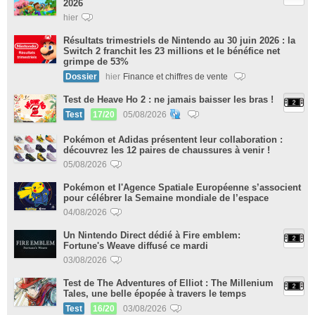
2026
hier
Résultats trimestriels de Nintendo au 30 juin 2026 : la
Switch 2 franchit les 23 millions et le bénéfice net
grimpe de 53%
Dossier
hier
Finance et chiffres de vente
Test de Heave Ho 2 : ne jamais baisser les bras !
Test
17/20
05/08/2026
Pokémon et Adidas présentent leur collaboration :
découvrez les 12 paires de chaussures à venir !
05/08/2026
Pokémon et l'Agence Spatiale Européenne s’associent
pour célébrer la Semaine mondiale de l’espace
04/08/2026
Un Nintendo Direct dédié à Fire emblem:
Fortune's Weave diffusé ce mardi
03/08/2026
Test de The Adventures of Elliot : The Millenium
Tales, une belle épopée à travers le temps
Test
16/20
03/08/2026