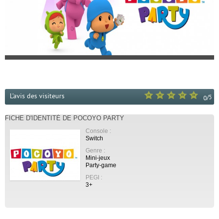
L'avis des visiteurs
/
5
0
FICHE D'IDENTITÉ DE POCOYO PARTY
Console :
Switch
Genre :
Mini-jeux
Party-game
PEGI :
3+