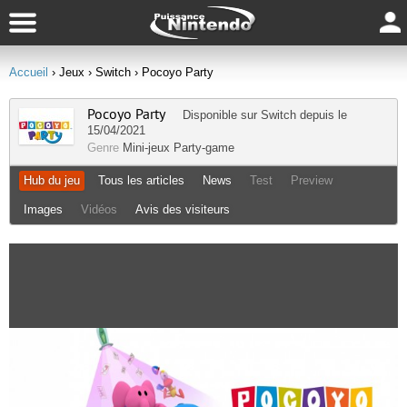
Accueil
› Jeux
› Switch
› Pocoyo Party
Pocoyo Party
Disponible sur
Switch
depuis le
15/04/2021
Genre
Mini-jeux
Party-game
Hub du jeu
Tous les articles
News
Test
Preview
Images
Vidéos
Avis des visiteurs