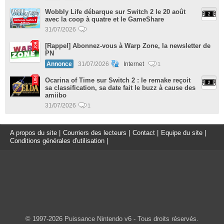
Wobbly Life débarque sur Switch 2 le 20 août
avec la coop à quatre et le GameShare
31/07/2026
[Rappel] Abonnez-vous à Warp Zone, la newsletter de
PN
Annonce
31/07/2026
Internet
1
Ocarina of Time sur Switch 2 : le remake reçoit
sa classification, sa date fait le buzz à cause des
amiibo
31/07/2026
1
A propos du site
|
Courriers des lecteurs
|
Contact
|
Equipe du site
|
Conditions générales d'utilisation
|
© 1997-2026 Puissance Nintendo v6 - Tous droits réservés.