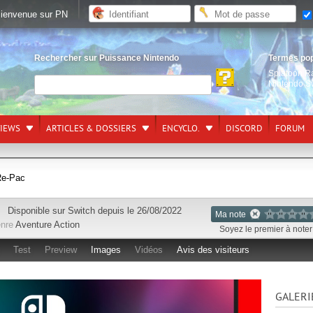
ienvenue sur PN
Rechercher sur Puissance Nintendo
Termes po
Splatoon R
Nintendo S
VIEWS
ARTICLES & DOSSIERS
ENCYCLO.
DISCORD
FORUM
Re-Pac
Disponible sur
Switch
depuis le 26/08/2022
Ma note
nre
Aventure
Action
Soyez le premier à noter 
Test
Preview
Images
Vidéos
Avis des visiteurs
GALERI