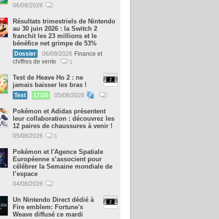
06/08/2026
Résultats trimestriels de Nintendo
au 30 juin 2026 : la Switch 2
franchit les 23 millions et le
bénéfice net grimpe de 53%
Dossier
06/08/2026
Finance et
chiffres de vente
1
Test de Heave Ho 2 : ne
jamais baisser les bras !
Test
17/20
05/08/2026
Pokémon et Adidas présentent
leur collaboration : découvrez les
12 paires de chaussures à venir !
05/08/2026
1
Pokémon et l'Agence Spatiale
Européenne s’associent pour
célébrer la Semaine mondiale de
l’espace
04/08/2026
Un Nintendo Direct dédié à
Fire emblem: Fortune's
Weave diffusé ce mardi