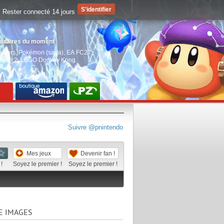
Rester connecté 14 jours
pulaires du moment
aiders
,
Pokémon (saga)
,
EA FC27
,
witch 2
,
LEGO Donkey Kong
Suivre @pnintendo
Mes jeux
Devenir fan !
!
Soyez le premier !
Soyez le premier !
E IMAGES