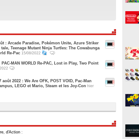
oût : Arcade Paradise, Pokémon Unite, Azure Striker
's tale, Teenage Mutant Ninja Turtles: The Cowabunga
orld Re-Pac
15/08/2022
: PAC-MAN WORLD Re-PAC, Lost in Play, Two Point
/2022
 7 août 2022 : We Are OFK, POST VOID, Pac-Man
ampus, LEGO et Mario, Steam et les Joy-Con
hier
e, d'Action :