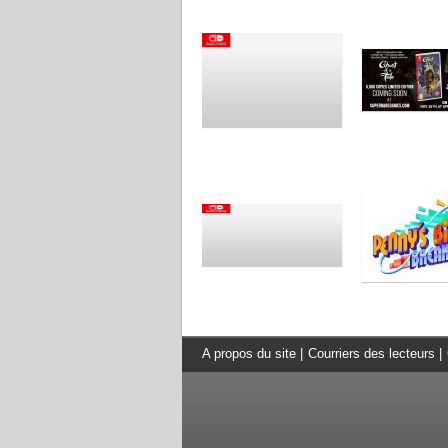
A propos du site
|
Courriers des lecteurs
|