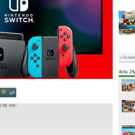
›
Screen
Actu 24
/
5
0
D RE-PAC