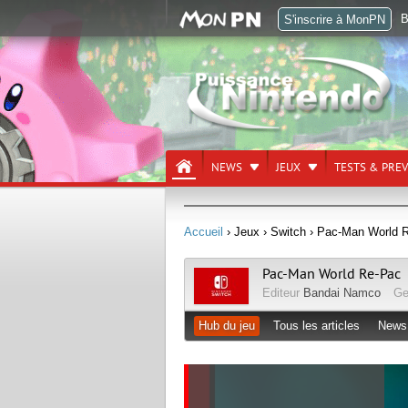
B
S'inscrire à MonPN
NEWS
JEUX
TESTS & PRE
Accueil
› Jeux
› Switch
› Pac-Man World 
Pac-Man World Re-Pac
Editeur
Bandai Namco
Ge
Hub du jeu
Tous les articles
News