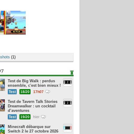
shots
(1)
/7
Test de Big Walk : perdus
ensemble, c'est bien mieux !
Test
18/20
17h07
Test de Tavern Talk Stories
Dreamwalker : un cocktail
d’aventures
Test
19/20
hier
Minecraft débarque sur
Switch 2 le 27 octobre 2026