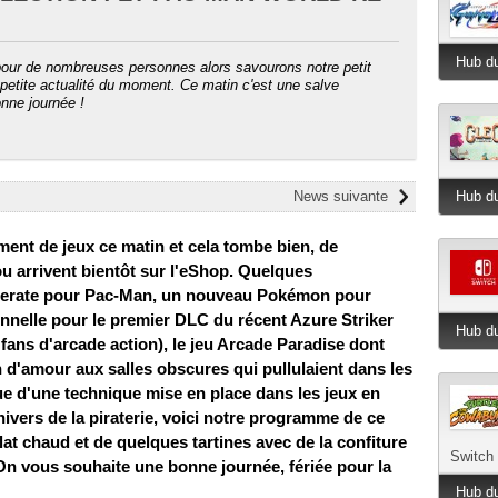
Hub du
 pour de nombreuses personnes alors savourons notre petit
 petite actualité du moment. Ce matin c'est une salve
onne journée !
News suivante
Hub du
ment de jeux ce matin et cela tombe bien, de
ou arrivent bientôt sur l'eShop. Quelques
amerate pour Pac-Man, un nouveau Pokémon pour
nelle pour le premier DLC du récent Azure Striker
Hub du
es fans d'arcade action), le jeu Arcade Paradise dont
 d'amour aux salles obscures qui pullulaient dans les
ue d'une technique mise en place dans les jeux en
nivers de la piraterie, voici notre programme de ce
t chaud et de quelques tartines avec de la confiture
Switch
 On vous souhaite une bonne journée, fériée pour la
Hub du