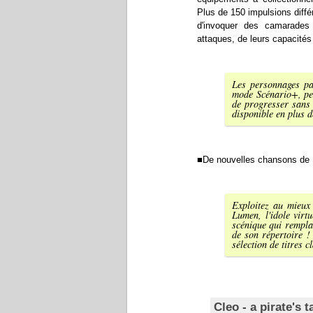
Plus de 150 impulsions diff
d'invoquer des camarades
attaques, de leurs capacités
Les personnages par
mode Scénario+, perm
de progresser sans 
disponible en plus d
■De nouvelles chansons de Lu
Exploitez au mieux
Lumen, l'idole virt
scénique qui rempl
de son répertoire !
sélection de titres c
Cleo - a pirate's 