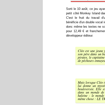
Sorti le 10 août, ce jeu ay
petit côté Monkey Island da
C'est le fruit du travail 
bénéficie d'un double vocal in
donc même les textes ne son
pour 12,49 € et franchemen
développeur éditeur.
Cléo est une jeune f
son père dans un bar
pirates, le capitain
de pêcheurs ennuyeux
Mais lorsque Cléo tr
lui donne un mysté
bouleversée. Elle 
dans un monde de 
haleine - le monde 
même chose : LE