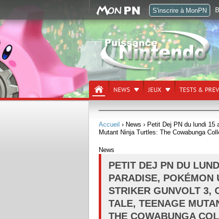
B
S'inscrire à MonPN
NEWS
JEUX
TESTS & PRE
Accueil
› News
› Petit Dej PN du lundi 15 
Mutant Ninja Turtles: The Cowabunga Coll
News
PETIT DEJ PN DU LUND
PARADISE, POKÉMON 
STRIKER GUNVOLT 3, C
TALE, TEENAGE MUTAN
THE COWABUNGA COLL