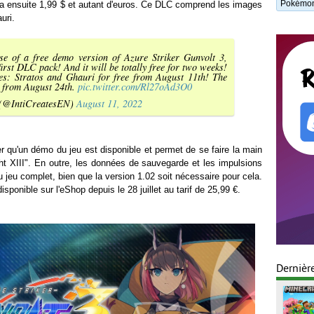
Pokémon
era ensuite 1,99 $ et autant d'euros. Ce DLC comprend les images
uri.
ase of a free demo version of Azure Striker Gunvolt 3,
first DLC pack! And it will be totally free for two weeks!
s: Stratos and Ghauri for free from August 11th! The
9 from August 24th.
pic.twitter.com/Rl27oAd3O0
(@IntiCreatesEN)
August 11, 2022
r qu'un démo du jeu est disponible et permet de se faire la main
ght XIII". En outre, les données de sauvegarde et les impulsions
u jeu complet, bien que la version 1.02 soit nécessaire pour cela.
sponible sur l'eShop depuis le 28 juillet au tarif de 25,99 €.
Dernièr