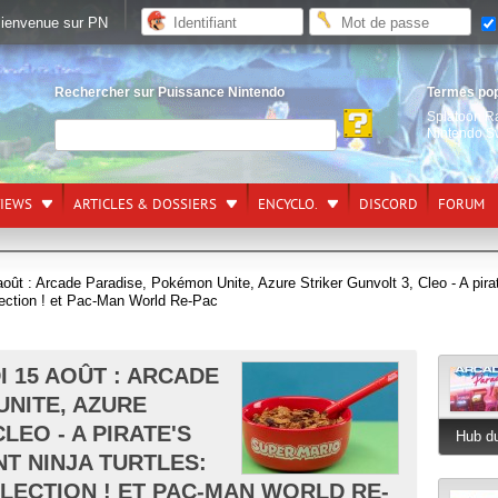
ienvenue sur PN
Rechercher sur Puissance Nintendo
Termes po
Splatoon R
Nintendo S
VIEWS
ARTICLES & DOSSIERS
ENCYCLO.
DISCORD
FORUM
août : Arcade Paradise, Pokémon Unite, Azure Striker Gunvolt 3, Cleo - A pira
ection ! et Pac-Man World Re-Pac
I 15 AOÛT : ARCADE
UNITE, AZURE
LEO - A PIRATE'S
Hub du
T NINJA TURTLES:
ECTION ! ET PAC-MAN WORLD RE-