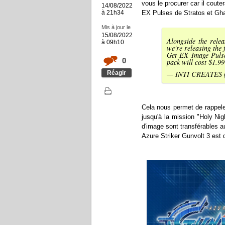
vous le procurer car il cout
14/08/2022
à 21h34
EX Pulses de Stratos et Gha
Mis à jour le
15/08/2022
Alongside the rele
à 09h10
we're releasing the 
Get EX Image Pulse
0
pack will cost $1.9
Réagir
— INTI CREATES 
Cela nous permet de rappele
jusqu'à la mission "Holy Ni
d'image sont transférables a
Azure Striker Gunvolt 3 est di