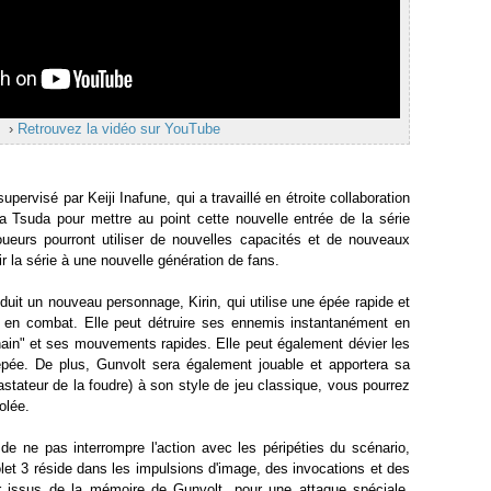
›
Retrouvez la vidéo sur YouTube
upervisé par Keiji Inafune, qui a travaillé en étroite collaboration
sa Tsuda pour mettre au point cette nouvelle entrée de la série
joueurs pourront utiliser de nouvelles capacités et de nouveaux
r la série à une nouvelle génération de fans.
oduit un nouveau personnage, Kirin, qui utilise une épée rapide et
n en combat. Elle peut détruire ses ennemis instantanément en
Chain" et ses mouvements rapides. Elle peut également dévier les
 épée. De plus, Gunvolt sera également jouable et apportera sa
stateur de la foudre) à son style de jeu classique, vous pourrez
volée.
 ne pas interrompre l'action avec les péripéties du scénario,
et 3 réside dans les impulsions d'image, des invocations et des
r issus de la mémoire de Gunvolt, pour une attaque spéciale.