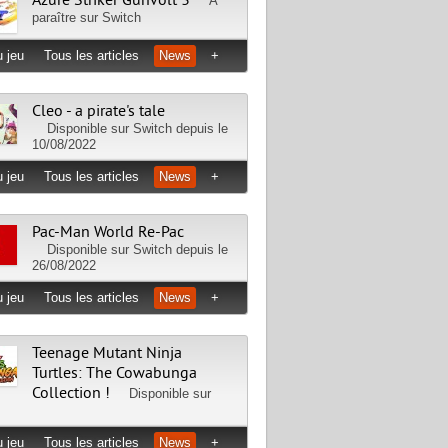
Azure Striker Gunvolt 3
A
paraître sur
Switch
 jeu
Tous les articles
News
+
Cleo - a pirate's tale
Disponible sur
Switch
depuis le
10/08/2022
 jeu
Tous les articles
News
+
Pac-Man World Re-Pac
Disponible sur
Switch
depuis le
26/08/2022
 jeu
Tous les articles
News
+
Teenage Mutant Ninja
Turtles: The Cowabunga
Collection !
Disponible sur
 jeu
Tous les articles
News
+