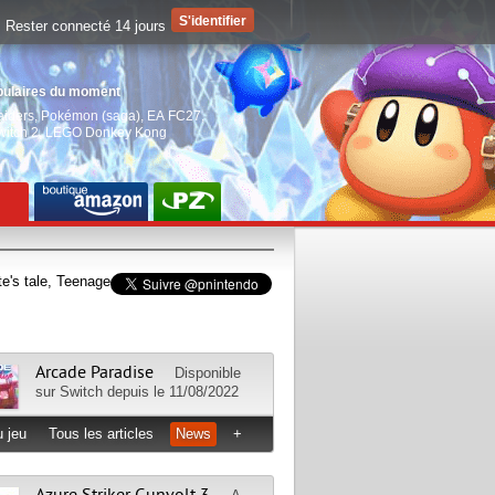
Rester connecté 14 jours
pulaires du moment
aiders
,
Pokémon (saga)
,
EA FC27
,
witch 2
,
LEGO Donkey Kong
te's tale, Teenage
Arcade Paradise
Disponible
sur
Switch
depuis le 11/08/2022
 jeu
Tous les articles
News
+