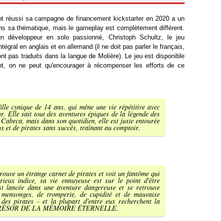
ant réussi sa campagne de financement kickstarter en 2020 a un
ns sa thématique, mais le gameplay est complètement différent.
d'un développeur en solo passionné, Christoph Schultz, le jeu
tégral en anglais et en allemand (il ne doit pas parler le français,
t pas traduits dans la langue de Molière). Le jeu est disponible
t, on ne peut qu'encourager à récompenser les efforts de ce
ille cynique de 14 ans, qui mène une vie répétitive avec
. Elle sait tout des aventures épiques de la légende des
e Cabeca, mais dans son quotidien, elle est juste entourée
 et de pirates sans succès, traînant au comptoir.
ouve un étrange carnet de pirates et voit un fantôme qui
rieux indice, sa vie ennuyeuse est sur le point d'être
est lancée dans une aventure dangereuse et se retrouve
mensonges, de tromperie, de cupidité et de mauvaise
des pirates - et la plupart d'entre eux recherchent la
 TRÉSOR DE LA MÉMOIRE ÉTERNELLE.