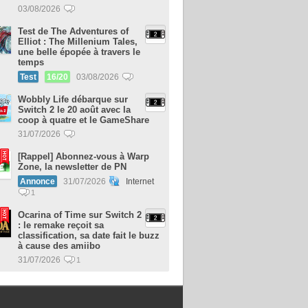
03/08/2026
Test de The Adventures of
Elliot : The Millenium Tales,
une belle épopée à travers le
temps
Test
16/20
03/08/2026
Wobbly Life débarque sur
Switch 2 le 20 août avec la
coop à quatre et le GameShare
31/07/2026
[Rappel] Abonnez-vous à Warp
Zone, la newsletter de PN
Annonce
31/07/2026
Internet
1
Ocarina of Time sur Switch 2
: le remake reçoit sa
classification, sa date fait le buzz
à cause des amiibo
31/07/2026
1