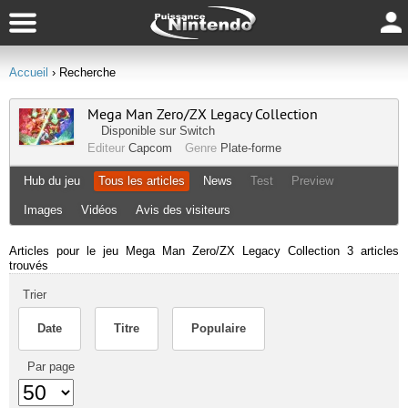
Accueil
› Recherche
Mega Man Zero/ZX Legacy Collection
Disponible sur
Switch
Editeur
Capcom
Genre
Plate-forme
Hub du jeu
Tous les articles
News
Test
Preview
Images
Vidéos
Avis des visiteurs
Articles pour le jeu Mega Man Zero/ZX Legacy Collection
3 articles
trouvés
Trier
Date
Titre
Populaire
Par page