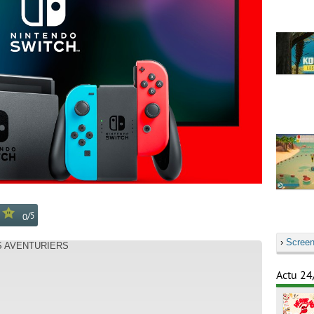
/
5
0
›
Screen
ES AVENTURIERS
Actu 24