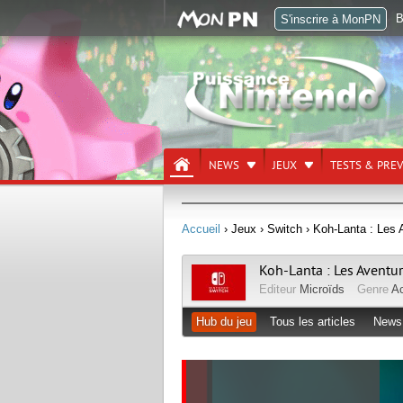
B
S'inscrire à MonPN
NEWS
JEUX
TESTS & PRE
Accueil
› Jeux
› Switch
› Koh-Lanta : Les 
Koh-Lanta : Les Aventu
Editeur
Microïds
Genre
Ac
Hub du jeu
Tous les articles
News