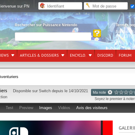
ienvenue sur PN
Rechercher sur Puissance Nintendo
Termes po
Splatoon R
EA FC27
,
L
VIEWS
ARTICLES & DOSSIERS
ENCYCLO.
DISCORD
FORUM
Aventuriers
riers
Disponible sur
Switch
depuis le 14/10/2021
Ma note
tion
Soyez le premier à noter 
Test
Preview
Images
Vidéos
Avis des visiteurs
GALERI