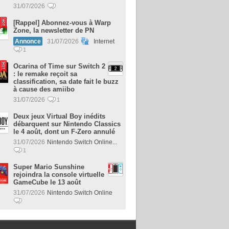
31/07/2026
[Rappel] Abonnez-vous à Warp
Zone, la newsletter de PN
Annonce
31/07/2026
Internet
1
Ocarina of Time sur Switch 2
: le remake reçoit sa
classification, sa date fait le buzz
à cause des amiibo
31/07/2026
1
Deux jeux Virtual Boy inédits
débarquent sur Nintendo Classics
le 4 août, dont un F-Zero annulé
31/07/2026
Nintendo Switch Online...
1
Super Mario Sunshine
rejoindra la console virtuelle
GameCube le 13 août
31/07/2026
Nintendo Switch Online