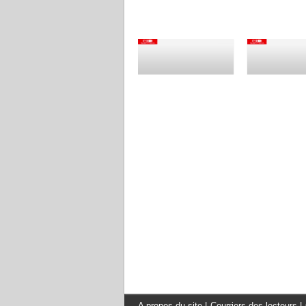
A propos du site
|
Courriers des lecteurs
|