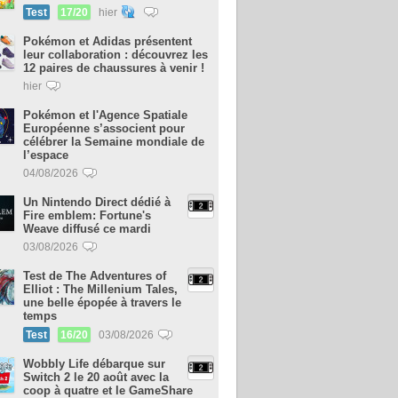
Test
17/20
hier
Pokémon et Adidas présentent
leur collaboration : découvrez les
12 paires de chaussures à venir !
hier
Pokémon et l'Agence Spatiale
Européenne s’associent pour
célébrer la Semaine mondiale de
l’espace
04/08/2026
Un Nintendo Direct dédié à
Fire emblem: Fortune's
Weave diffusé ce mardi
03/08/2026
Test de The Adventures of
Elliot : The Millenium Tales,
une belle épopée à travers le
temps
Test
16/20
03/08/2026
Wobbly Life débarque sur
Switch 2 le 20 août avec la
coop à quatre et le GameShare