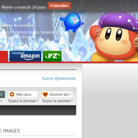
Rester connecté 14 jours
pulaires du moment
aiders
,
Pokémon (saga)
,
Nintendo Switch 2
,
EGO Donkey Kong
Suivre @pnintendo
Mes jeux
Devenir fan !
!
Soyez le premier !
Soyez le premier !
E IMAGES