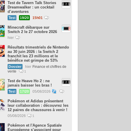
Test de Tavern Talk Stories
Dreamwalker : un cocktail
d’aventures
Test
19/20
15h01
Minecraft débarque sur
Switch 2 le 27 octobre 2026
hier
Résultats trimestriels de Nintendo
au 30 juin 2026 : la Switch 2
franchit les 23 millions et le
bénéfice net grimpe de 53%
Dossier
hier
Finance et chiffres de
vente
1
Test de Heave Ho 2 : ne
jamais baisser les bras !
Test
17/20
05/08/2026
Pokémon et Adidas présentent
leur collaboration : découvrez les
12 paires de chaussures à venir !
05/08/2026
1
Pokémon et l'Agence Spatiale
Européenne s’associent pour