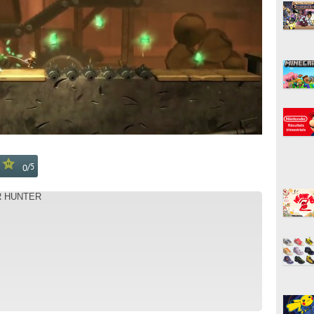
/
5
0
R HUNTER