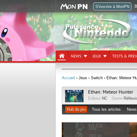
B
S'inscrire à MonPN
NEWS
JEUX
TESTS & PRE
Accueil
› Jeux
› Switch
› Ethan: Meteor Hu
Ethan: Meteor Hunter
Editeur
NC
Genre
Réflexi
Hub du jeu
Tous les articles
News