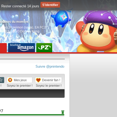
Rester connecté 14 jours
pulaires du moment
aiders
,
Pokémon (saga)
,
EA FC27
,
witch 2
,
LEGO Donkey Kong
Suivre @pnintendo
Mes jeux
Devenir fan !
!
Soyez le premier !
Soyez le premier !
/7