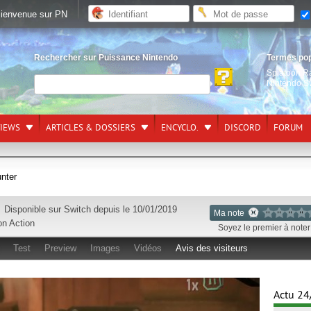
ienvenue sur PN
Rechercher sur Puissance Nintendo
Termes po
Splatoon R
Nintendo S
VIEWS
ARTICLES & DOSSIERS
ENCYCLO.
DISCORD
FORUM
nter
Disponible sur
Switch
depuis le 10/01/2019
Ma note
on
Action
Soyez le premier à noter 
Test
Preview
Images
Vidéos
Avis des visiteurs
Actu 24