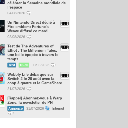
célébrer la Semaine mondiale de
l’espace
04/08/2026
Un Nintendo Direct dédié à
Fire emblem: Fortune's
Weave diffusé ce mardi
03/08/2026
Test de The Adventures of
Elliot : The Millenium Tales,
une belle épopée à travers le
temps
Test
16/20
03/08/2026
Wobbly Life débarque sur
Switch 2 le 20 août avec la
coop à quatre et le GameShare
31/07/2026
[Rappel] Abonnez-vous à Warp
Zone, la newsletter de PN
Annonce
31/07/2026
Internet
1