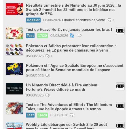
Résultats trimestriels de Nintendo au 30 juin 2026 : la
Switch 2 franchit les 23 millions et le bénéfice net
grimpe de 53%
Dossier
06/08/2026
Finance et chiffres de vente
1
Test de Heave Ho 2 : ne jamais baisser les bras !
Test
17/20
05/08/2026
Pokémon et Adidas présentent leur collaboration :
découvrez les 12 paires de chaussures à venir !
05/08/2026
1
Pokémon et l'Agence Spatiale Européenne s’associent
pour célébrer la Semaine mondiale de l’espace
04/08/2026
Un Nintendo Direct dédié à Fire emblem:
Fortune's Weave diffusé ce mardi
03/08/2026
Test de The Adventures of Elliot : The Millenium
Tales, une belle épopée à travers le temps
Test
16/20
03/08/2026
Wobbly Life débarque sur Switch 2 le 20 août
avec la coop à quatre et le GameShare