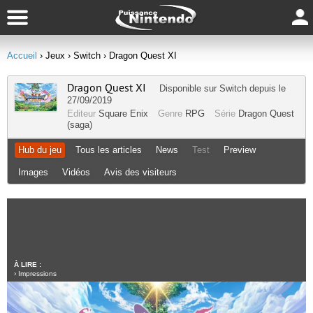
Accueil
› Jeux
› Switch
› Dragon Quest XI
Dragon Quest XI
Disponible sur
Switch
depuis le
27/09/2019
Editeur
Square Enix
Genre
RPG
Série
Dragon Quest
(saga)
Hub du jeu
Tous les articles
News
Test
Preview
Images
Vidéos
Avis des visiteurs
À LIRE :
›
Impressions