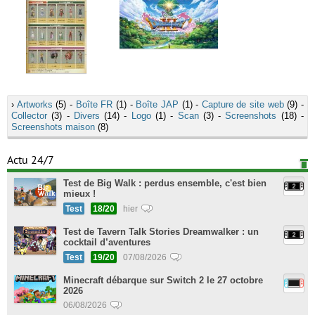
›
Artworks
(5) -
Boîte FR
(1) -
Boîte JAP
(1) -
Capture de site web
(9) -
Collector
(3) -
Divers
(14) -
Logo
(1) -
Scan
(3) -
Screenshots
(18) -
Screenshots maison
(8)
Actu 24/7
Test de Big Walk : perdus ensemble, c'est bien
mieux !
Test
18/20
hier
Test de Tavern Talk Stories Dreamwalker : un
cocktail d’aventures
Test
19/20
07/08/2026
Minecraft débarque sur Switch 2 le 27 octobre
2026
06/08/2026