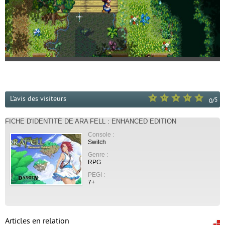
L'avis des visiteurs
/
5
0
FICHE D'IDENTITÉ DE ARA FELL : ENHANCED EDITION
Console :
Switch
Genre :
RPG
PEGI :
7+
Articles en relation