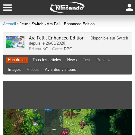
Accueil
› Jeux
› Switch
› Ara Fell : Enhanced Edition
Ara Fell : Enhanced Edition
Disponible sur
Switch
depuis le 26/03/2020
Editeur
NC
Genre
RPG
Hub du jeu
Tous les articles
News
Test
Preview
Images
Vidéos
Avis des visiteurs