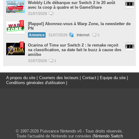
Wobbly Life débarque sur Switch 2 le 20 août
avec la coop à quatre et le GameShare
31/07/2026
[Rappel] Abonnez-vous à Warp Zone, la newsletter de
PN
Annonce
31/07/2026
Internet
1
Ocarina of Time sur Switch 2 : le remake reçoit
sa classification, sa date fait le buzz à cause des
amiibo
31/07/2026
1
A propos du site
|
Courriers des lecteurs
|
Contact
|
Equipe du site
|
Conditions générales d'utilisation
|
© 1997-2026 Puissance Nintendo v6 - Tous droits réservés.
Toute l'actualité de Nintendo sur consoles (
Nintendo Switch