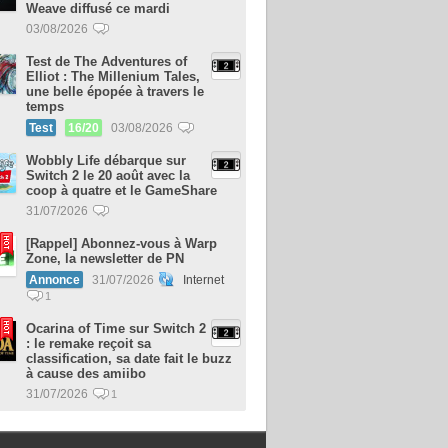
Weave diffusé ce mardi
03/08/2026
Test de The Adventures of
Elliot : The Millenium Tales,
une belle épopée à travers le
temps
Test
16/20
03/08/2026
Wobbly Life débarque sur
Switch 2 le 20 août avec la
coop à quatre et le GameShare
31/07/2026
[Rappel] Abonnez-vous à Warp
Zone, la newsletter de PN
Annonce
31/07/2026
Internet
1
Ocarina of Time sur Switch 2
: le remake reçoit sa
classification, sa date fait le buzz
à cause des amiibo
31/07/2026
1