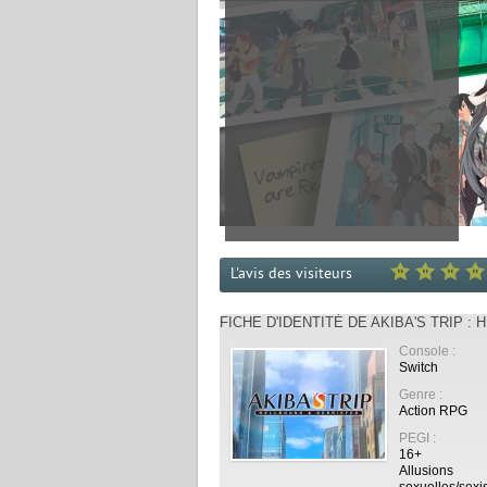
L'avis des visiteurs
FICHE D'IDENTITÉ DE AKIBA'S TRIP 
Console :
Switch
Genre :
Action RPG
PEGI :
16+
Allusions
sexuelles/sexi