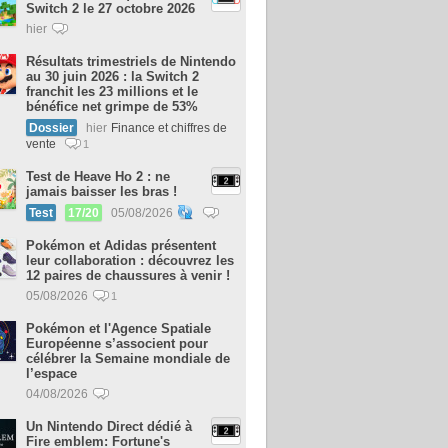
Switch 2 le 27 octobre 2026
hier
Résultats trimestriels de Nintendo
au 30 juin 2026 : la Switch 2
franchit les 23 millions et le
bénéfice net grimpe de 53%
Dossier
hier
Finance et chiffres de
vente
1
Test de Heave Ho 2 : ne
jamais baisser les bras !
Test
17/20
05/08/2026
Pokémon et Adidas présentent
leur collaboration : découvrez les
12 paires de chaussures à venir !
05/08/2026
1
Pokémon et l'Agence Spatiale
Européenne s’associent pour
célébrer la Semaine mondiale de
l’espace
04/08/2026
Un Nintendo Direct dédié à
Fire emblem: Fortune's