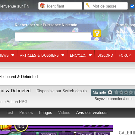
ienvenue sur PN
Rechercher sur Puissance Nintendo
Termes po
Splatoon R
Nintendo S
VIEWS
ARTICLES & DOSSIERS
ENCYCLO.
DISCORD
FORUM
Hellbound & Debriefed
und & Debriefed
Disponible sur
Switch
depuis
Ma note
Soyez le premier à noter 
nre
Action RPG
Test
Preview
Images
Vidéos
Avis des visiteurs
GALERI