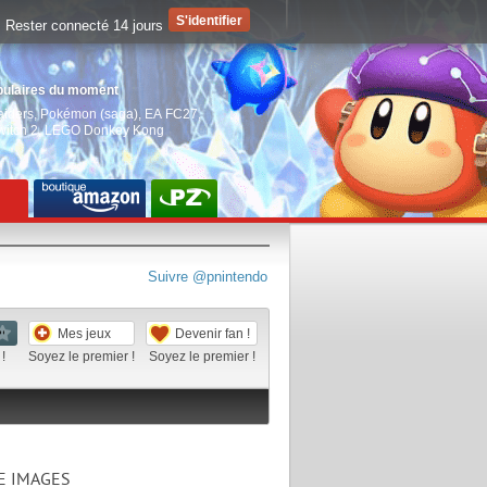
Rester connecté 14 jours
pulaires du moment
aiders
,
Pokémon (saga)
,
EA FC27
,
witch 2
,
LEGO Donkey Kong
Suivre @pnintendo
Mes jeux
Devenir fan !
!
Soyez le premier !
Soyez le premier !
E IMAGES