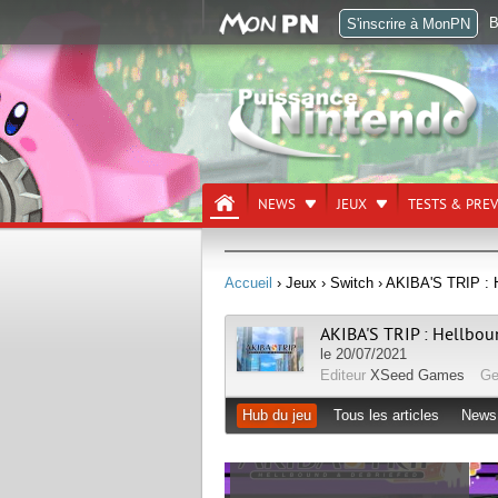
B
S'inscrire à MonPN
NEWS
JEUX
TESTS & PRE
Accueil
› Jeux
› Switch
› AKIBA'S TRIP : 
AKIBA'S TRIP : Hellbo
le 20/07/2021
Editeur
XSeed Games
Ge
Hub du jeu
Tous les articles
News