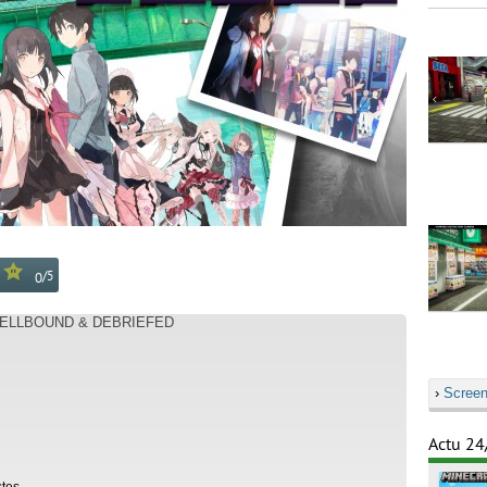
/
5
0
: HELLBOUND & DEBRIEFED
›
Screen
Actu 24
stes