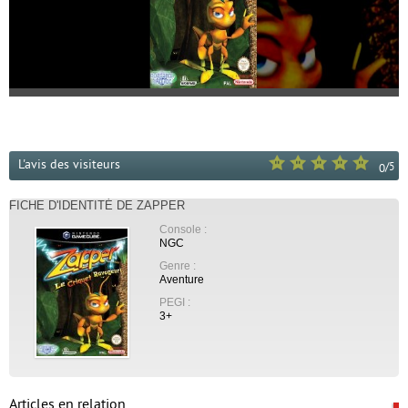
L'avis des visiteurs
/
5
0
FICHE D'IDENTITÉ DE ZAPPER
Console :
NGC
Genre :
Aventure
PEGI :
3+
Articles en relation