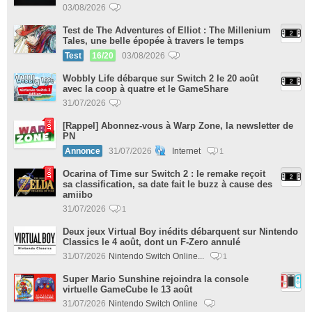
03/08/2026
Test de The Adventures of Elliot : The Millenium
Tales, une belle épopée à travers le temps
Test
16/20
03/08/2026
Wobbly Life débarque sur Switch 2 le 20 août
avec la coop à quatre et le GameShare
31/07/2026
[Rappel] Abonnez-vous à Warp Zone, la newsletter de
PN
Annonce
31/07/2026
Internet
1
Ocarina of Time sur Switch 2 : le remake reçoit
sa classification, sa date fait le buzz à cause des
amiibo
31/07/2026
1
Deux jeux Virtual Boy inédits débarquent sur Nintendo
Classics le 4 août, dont un F-Zero annulé
31/07/2026
Nintendo Switch Online...
1
Super Mario Sunshine rejoindra la console
virtuelle GameCube le 13 août
31/07/2026
Nintendo Switch Online