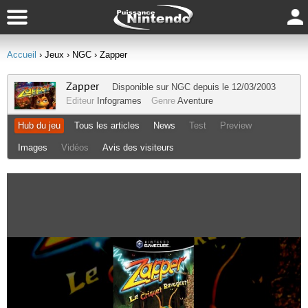
Accueil
› Jeux
› NGC
› Zapper
Zapper
Disponible sur
NGC
depuis le 12/03/2003
Editeur
Infogrames
Genre
Aventure
Hub du jeu
Tous les articles
News
Test
Preview
Images
Vidéos
Avis des visiteurs