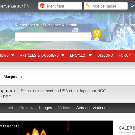
ienvenue sur PN
Rechercher sur Puissance Nintendo
Termes po
Splatoon R
EA FC27
,
L
VIEWS
ARTICLES & DOSSIERS
ENCYCLO.
DISCORD
FORUM
I : Manjimaru
anjimaru
Dispo. uniquement au USA et au Japon sur
NGC
re
RPG
Test
Preview
Images
Vidéos
Avis des visiteurs
GALERI