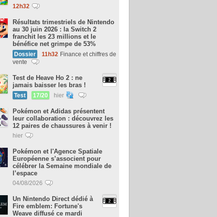
12h32
Résultats trimestriels de Nintendo
au 30 juin 2026 : la Switch 2
franchit les 23 millions et le
bénéfice net grimpe de 53%
Dossier
11h32
Finance et chiffres de
vente
Test de Heave Ho 2 : ne
jamais baisser les bras !
Test
17/20
hier
Pokémon et Adidas présentent
leur collaboration : découvrez les
12 paires de chaussures à venir !
hier
Pokémon et l'Agence Spatiale
Européenne s’associent pour
célébrer la Semaine mondiale de
l’espace
04/08/2026
Un Nintendo Direct dédié à
Fire emblem: Fortune's
Weave diffusé ce mardi