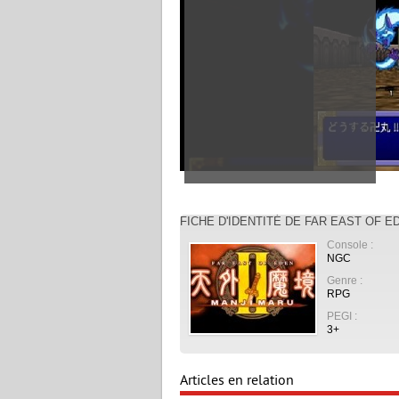
FICHE D'IDENTITÉ DE FAR EAST OF ED
Console :
NGC
Genre :
RPG
PEGI :
3+
Articles en relation