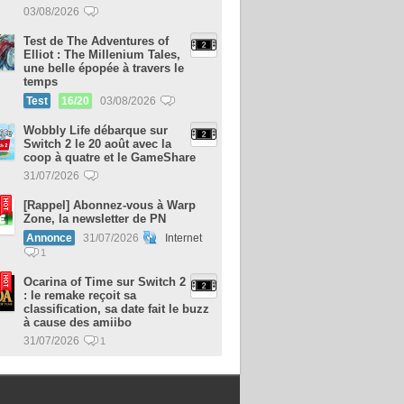
03/08/2026
Test de The Adventures of
Elliot : The Millenium Tales,
une belle épopée à travers le
temps
Test
16/20
03/08/2026
Wobbly Life débarque sur
Switch 2 le 20 août avec la
coop à quatre et le GameShare
31/07/2026
[Rappel] Abonnez-vous à Warp
Zone, la newsletter de PN
Annonce
31/07/2026
Internet
1
Ocarina of Time sur Switch 2
: le remake reçoit sa
classification, sa date fait le buzz
à cause des amiibo
31/07/2026
1