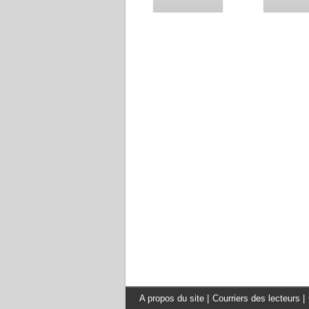
A propos du site
|
Courriers des lecteurs
|