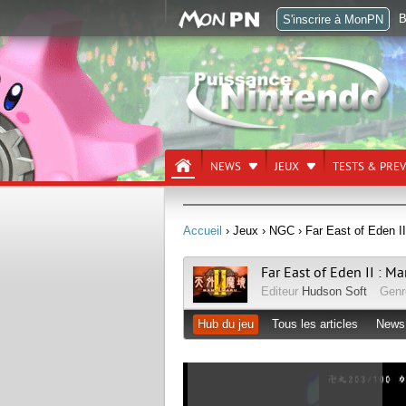
B
S'inscrire à MonPN
NEWS
JEUX
TESTS & PRE
Accueil
› Jeux
› NGC
› Far East of Eden I
Far East of Eden II : M
Editeur
Hudson Soft
Gen
Hub du jeu
Tous les articles
News