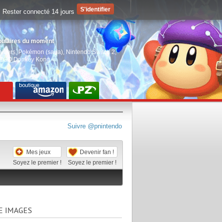
Rester connecté 14 jours
pulaires du moment
aiders
,
Pokémon (saga)
,
Nintendo Switch 2
,
EGO Donkey Kong
Suivre @pnintendo
Mes jeux
Devenir fan !
Soyez le premier !
Soyez le premier !
E IMAGES