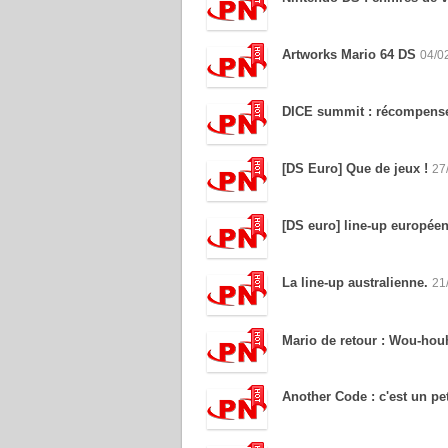
Artworks Mario 64 DS
04/0
DICE summit : récompens
[DS Euro]
Que de jeux !
27
[DS euro] line-up europée
La line-up australienne.
21
Mario de retour : Wou-ho
Another Code : c'est un pet