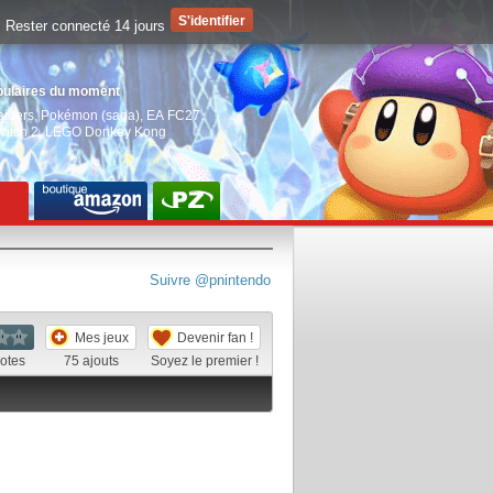
Rester connecté 14 jours
pulaires du moment
aiders
,
Pokémon (saga)
,
EA FC27
,
witch 2
,
LEGO Donkey Kong
Suivre @pnintendo
Mes jeux
Devenir fan !
otes
75
ajouts
Soyez le premier !