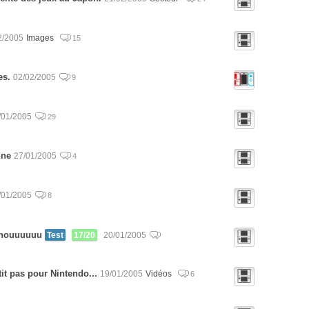
2/2005
Images
15
es.
02/02/2005
9
/01/2005
29
nne
27/01/2005
4
/01/2005
8
uhouuuuuu
Test
17/20
20/01/2005
it pas pour Nintendo...
19/01/2005
Vidéos
6