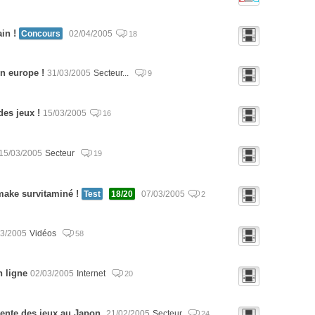
in !
Concours
02/04/2005
18
n europe !
31/03/2005
Secteur...
9
es jeux !
15/03/2005
16
15/03/2005
Secteur
19
make survitaminé !
Test
18/20
07/03/2005
2
03/2005
Vidéos
58
n ligne
02/03/2005
Internet
20
vente des jeux au Japon.
21/02/2005
Secteur
24