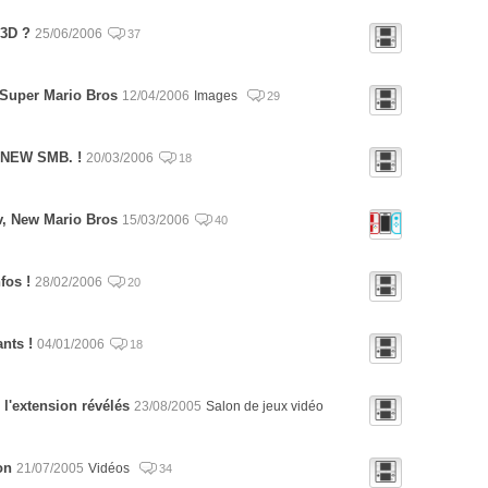
 3D ?
25/06/2006
37
Super Mario Bros
12/04/2006
Images
29
r NEW SMB. !
20/03/2006
18
v, New Mario Bros
15/03/2006
40
fos !
28/02/2006
20
nts !
04/01/2006
18
 l'extension révélés
23/08/2005
Salon de jeux vidéo
on
21/07/2005
Vidéos
34