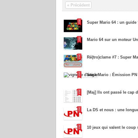
« Précédent
Super Mario 64 : un guide 
Mario 64 sur un moteur Unr
Ré(tro)clame #7 : Super Ma
Saga Mario : Émission PN
[Maj] Ils ont passé le cap 
La DS et nous : une longue
10 jeux qui valent le coup