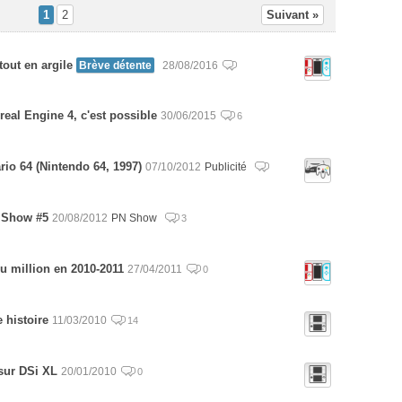
1
2
Suivant »
tout en argile
Brève détente
28/08/2016
eal Engine 4, c'est possible
30/06/2015
6
rio 64 (Nintendo 64, 1997)
07/10/2012
Publicité
 Show #5
20/08/2012
PN Show
3
du million en 2010-2011
27/04/2011
0
 histoire
11/03/2010
14
 sur DSi XL
20/01/2010
0