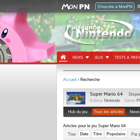
B
S'inscrire à MonPN
NEWS
JEUX
TESTS & PRE
Accueil
› Recherche
Super Mario 64
Dispo
Editeur
Nintendo
Genre
P
Hub du jeu
Tous les articles
News
Articles pour le jeu Super Mario 64
Date
Titre
Populaire
Trier
Par 