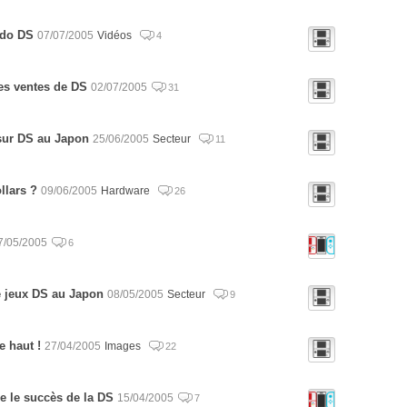
ndo DS
07/07/2005
Vidéos
4
es ventes de DS
02/07/2005
31
sur DS au Japon
25/06/2005
Secteur
11
llars ?
09/06/2005
Hardware
26
7/05/2005
6
e jeux DS au Japon
08/05/2005
Secteur
9
e haut !
27/04/2005
Images
22
me le succès de la DS
15/04/2005
7