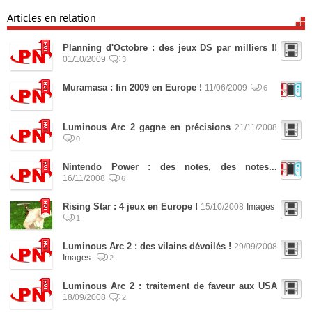
Articles en relation
Planning d'Octobre : des jeux DS par milliers !!
01/10/2009
3
Muramasa : fin 2009 en Europe !
11/06/2009
6
Luminous Arc 2 gagne en précisions
21/11/2008
0
Nintendo Power : des notes, des notes...
16/11/2008
6
Rising Star : 4 jeux en Europe !
15/10/2008
Images
1
Luminous Arc 2 : des vilains dévoilés !
29/09/2008
Images
2
Luminous Arc 2 : traitement de faveur aux USA
18/09/2008
2