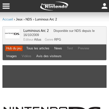
Accueil
› Jeux
› NDS
› Luminous Arc 2
Luminous Arc 2
Disponible sur
NDS
depuis le
16/10/2009
Editeur
Atlus
Genre
RPG
Hub du jeu
Tous les articles
News
Test
Preview
Images
Vidéos
Avis des visiteurs