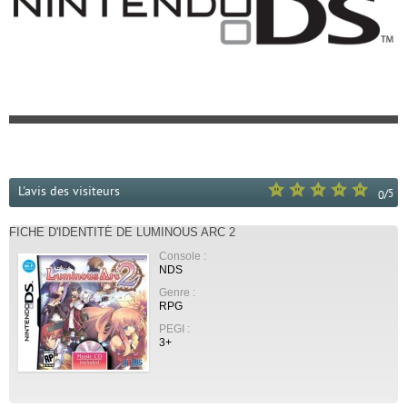
L'avis des visiteurs
/
5
0
FICHE D'IDENTITÉ DE LUMINOUS ARC 2
Console :
NDS
Genre :
RPG
PEGI :
3+