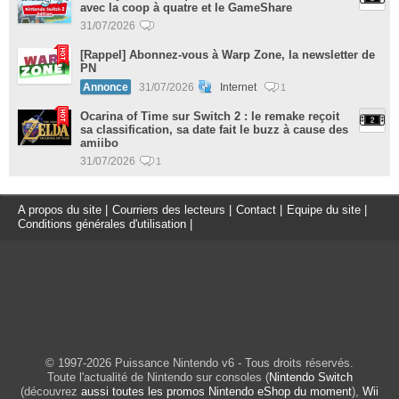
avec la coop à quatre et le GameShare
31/07/2026
[Rappel] Abonnez-vous à Warp Zone, la newsletter de
PN
Annonce
31/07/2026
Internet
1
Ocarina of Time sur Switch 2 : le remake reçoit
sa classification, sa date fait le buzz à cause des
amiibo
31/07/2026
1
A propos du site
|
Courriers des lecteurs
|
Contact
|
Equipe du site
|
Conditions générales d'utilisation
|
© 1997-2026 Puissance Nintendo v6 - Tous droits réservés.
Toute l'actualité de Nintendo sur consoles (
Nintendo Switch
(découvrez
aussi toutes les promos Nintendo eShop du moment
),
Wii