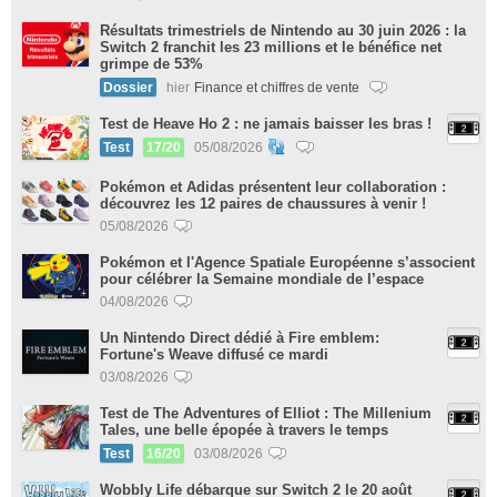
Résultats trimestriels de Nintendo au 30 juin 2026 : la
Switch 2 franchit les 23 millions et le bénéfice net
grimpe de 53%
Dossier
hier
Finance et chiffres de vente
Test de Heave Ho 2 : ne jamais baisser les bras !
Test
17/20
05/08/2026
Pokémon et Adidas présentent leur collaboration :
découvrez les 12 paires de chaussures à venir !
05/08/2026
Pokémon et l'Agence Spatiale Européenne s’associent
pour célébrer la Semaine mondiale de l’espace
04/08/2026
Un Nintendo Direct dédié à Fire emblem:
Fortune's Weave diffusé ce mardi
03/08/2026
Test de The Adventures of Elliot : The Millenium
Tales, une belle épopée à travers le temps
Test
16/20
03/08/2026
Wobbly Life débarque sur Switch 2 le 20 août