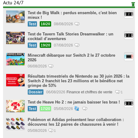
Actu 24/7
Test de Big Walk : perdus ensemble, c'est bien
mieux !
Test
18/20
08/08/2026
Test de Tavern Talk Stories Dreamwalker : un
cocktail d’aventures
Test
19/20
07/08/2026
Minecraft débarque sur Switch 2 le 27 octobre
2026
06/08/2026
Résultats trimestriels de Nintendo au 30 juin 2026 : la
Switch 2 franchit les 23 millions et le bénéfice net
grimpe de 53%
Dossier
06/08/2026
Finance et chiffres de vente
1
Test de Heave Ho 2 : ne jamais baisser les bras !
Test
17/20
05/08/2026
Pokémon et Adidas présentent leur collaboration :
découvrez les 12 paires de chaussures à venir !
05/08/2026
1