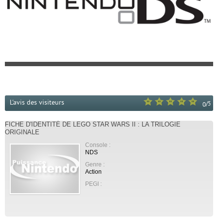
L'avis des visiteurs
/
5
0
FICHE D'IDENTITÉ DE LEGO STAR WARS II : LA TRILOGIE
ORIGINALE
Console :
NDS
Genre :
Action
PEGI :