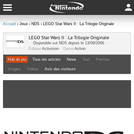
Accueil
› Jeux
› NDS
› LEGO Star Wars II : La Trilogie Originale
LEGO Star Wars II : La Trilogie Originale
Disponible sur
NDS
depuis le 13/09/2006
Editeur
Activision
Genre
Action
Hub du jeu
Tous les articles
News
Test
Preview
Images
Vidéos
Avis des visiteurs