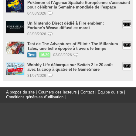
Pokémon et l'Agence Spatiale Européenne s’associent
pour célébrer la Semaine mondiale de l’espace
04/08/2026
Un Nintendo Direct dédié à Fire emblem:
Fortune's Weave diffusé ce mardi
03/08/2026
Test de The Adventures of Elliot : The Millenium
Tales, une belle épopée à travers le temps
Test
16/20
03/08/2026
Wobbly Life débarque sur Switch 2 le 20 août
avec la coop à quatre et le GameShare
31/07/2026
A propos du site
|
Courriers des lecteurs
|
Contact
|
Equipe du site
|
Conditions générales d'utilisation
|