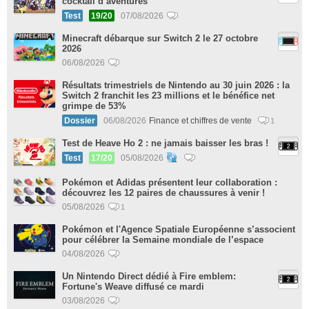
cocktail d’aventures
Test
19/20
07/08/2026
Minecraft débarque sur Switch 2 le 27 octobre
2026
06/08/2026
Résultats trimestriels de Nintendo au 30 juin 2026 : la
Switch 2 franchit les 23 millions et le bénéfice net
grimpe de 53%
Dossier
06/08/2026
Finance et chiffres de vente
1
Test de Heave Ho 2 : ne jamais baisser les bras !
Test
17/20
05/08/2026
Pokémon et Adidas présentent leur collaboration :
découvrez les 12 paires de chaussures à venir !
05/08/2026
1
Pokémon et l'Agence Spatiale Européenne s’associent
pour célébrer la Semaine mondiale de l’espace
04/08/2026
Un Nintendo Direct dédié à Fire emblem:
Fortune's Weave diffusé ce mardi
03/08/2026