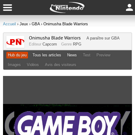
Accueil
› Jeux
› GBA
› Onimusha Blade Warriors
Onimusha Blade Warriors
A paraître sur
GBA
Editeur
Capcom
Genre
RPG
Hub du jeu
Tous les articles
News
Test
Preview
Images
Vidéos
Avis des visiteurs