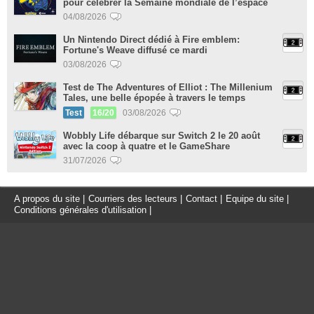
pour célébrer la Semaine mondiale de l’espace
04/08/2026
Un Nintendo Direct dédié à Fire emblem:
Fortune's Weave diffusé ce mardi
03/08/2026
Test de The Adventures of Elliot : The Millenium
Tales, une belle épopée à travers le temps
Test
16/20
03/08/2026
Wobbly Life débarque sur Switch 2 le 20 août
avec la coop à quatre et le GameShare
31/07/2026
A propos du site
|
Courriers des lecteurs
|
Contact
|
Equipe du site
|
Conditions générales d'utilisation
|