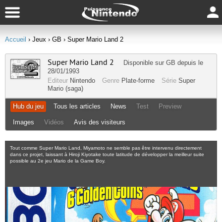
Accueil
› Jeux
› GB
› Super Mario Land 2
Super Mario Land 2
Disponible sur
GB
depuis le
28/01/1993
Editeur
Nintendo
Genre
Plate-forme
Série
Super
Mario (saga)
Hub du jeu
Tous les articles
News
Test
Preview
Images
Vidéos
Avis des visiteurs
Tout comme Super Mario Land, Miyamoto ne semble pas être intervenu directement
dans ce projet, laissant à Hiroji Kiyotake toute latitude de développer la meilleur suite
possible au 2e jeu Mario de la Game Boy.