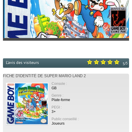
L'avis des visiteurs
/
5
5
FICHE D'IDENTITÉ DE SUPER MARIO LAND 2
Console :
GB
Genre :
Plate-forme
PEGI :
3+
Public conseillé :
Joueurs