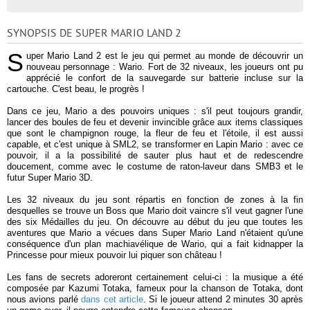
SYNOPSIS DE SUPER MARIO LAND 2
S
uper Mario Land 2 est le jeu qui permet au monde de découvrir un
nouveau personnage : Wario. Fort de 32 niveaux, les joueurs ont pu
apprécié le confort de la sauvegarde sur batterie incluse sur la
cartouche. C'est beau, le progrès !
Dans ce jeu, Mario a des pouvoirs uniques : s'il peut toujours grandir,
lancer des boules de feu et devenir invincible grâce aux items classiques
que sont le champignon rouge, la fleur de feu et l'étoile, il est aussi
capable, et c'est unique à SML2, se transformer en Lapin Mario : avec ce
pouvoir, il a la possibilité de sauter plus haut et de redescendre
doucement, comme avec le costume de raton-laveur dans SMB3 et le
futur Super Mario 3D.
Les 32 niveaux du jeu sont répartis en fonction de zones à la fin
desquelles se trouve un Boss que Mario doit vaincre s'il veut gagner l'une
des six Médailles du jeu. On découvre au début du jeu que toutes les
aventures que Mario a vécues dans Super Mario Land n'étaient qu'une
conséquence d'un plan machiavélique de Wario, qui a fait kidnapper la
Princesse pour mieux pouvoir lui piquer son château !
Les fans de secrets adoreront certainement celui-ci : la musique a été
composée par Kazumi Totaka, fameux pour la chanson de Totaka, dont
nous avions parlé
dans cet article
. Si le joueur attend 2 minutes 30 après