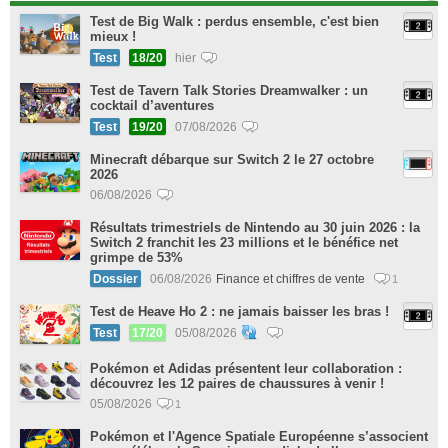
Test de Big Walk : perdus ensemble, c'est bien
mieux !
Test
18/20
hier
Test de Tavern Talk Stories Dreamwalker : un
cocktail d’aventures
Test
19/20
07/08/2026
Minecraft débarque sur Switch 2 le 27 octobre
2026
06/08/2026
Résultats trimestriels de Nintendo au 30 juin 2026 : la
Switch 2 franchit les 23 millions et le bénéfice net
grimpe de 53%
Dossier
06/08/2026
Finance et chiffres de vente
1
Test de Heave Ho 2 : ne jamais baisser les bras !
Test
17/20
05/08/2026
Pokémon et Adidas présentent leur collaboration :
découvrez les 12 paires de chaussures à venir !
05/08/2026
1
Pokémon et l'Agence Spatiale Européenne s’associent