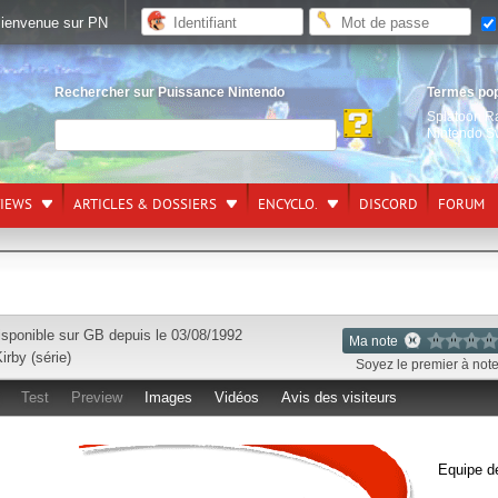
ienvenue sur PN
Rechercher sur Puissance Nintendo
Termes po
Splatoon R
Nintendo S
VIEWS
ARTICLES & DOSSIERS
ENCYCLO.
DISCORD
FORUM
isponible sur
GB
depuis le 03/08/1992
Ma note
irby (série)
Soyez le premier à noter
Test
Preview
Images
Vidéos
Avis des visiteurs
Equipe d