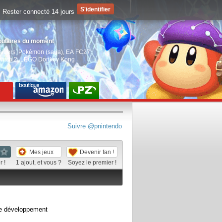
Rester connecté 14 jours
pulaires du moment
aiders
,
Pokémon (saga)
,
EA FC27
,
witch 2
,
LEGO Donkey Kong
Suivre @pnintendo
Mes jeux
Devenir fan !
 !
1
ajout, et vous ?
Soyez le premier !
e développement