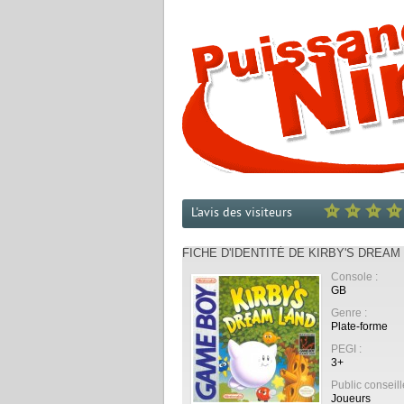
L'avis des visiteurs
FICHE D'IDENTITÉ DE KIRBY'S DREAM
Console :
GB
Genre :
Plate-forme
PEGI :
3+
Public conseill
Joueurs