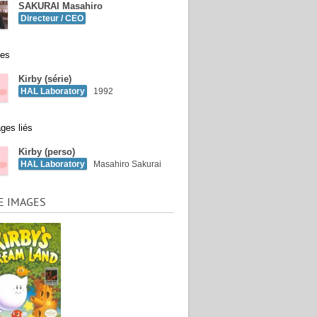
SAKURAI Masahiro
Directeur / CEO
ées
Kirby (série)
HAL Laboratory
1992
ges liés
Kirby (perso)
HAL Laboratory
Masahiro Sakurai
E IMAGES