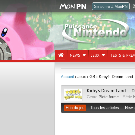
B
S'inscrire à MonPN
NEWS
JEUX
TESTS & PRE
Accueil
› Jeux
› GB
› Kirby's Dream Land
Kirby's Dream Land
D
Genre
Plate-forme
Série
K
Hub du jeu
Tous les articles
News