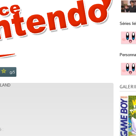
Séries li
Personna
/
5
0
 LAND
GALERI
é :