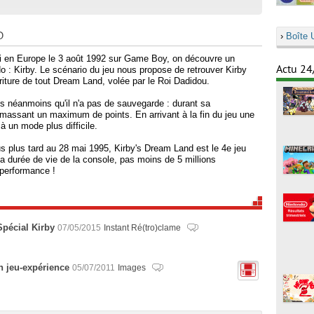
D
›
Boîte 
ti en Europe le 3 août 1992 sur Game Boy, on découvre un
Actu 24
o : Kirby. Le scénario du jeu nous propose de retrouver Kirby
rriture de tout Dream Land, volée par le Roi Dadidou.
ns néanmoins qu'il n'a pas de sauvegarde : durant sa
amassant un maximum de points. En arrivant à la fin du jeu une
à un mode plus difficile.
s plus tard au 28 mai 1995, Kirby's Dream Land est le 4e jeu
a durée de vie de la console, pas moins de 5 millions
 performance !
Spécial Kirby
07/05/2015
Instant Ré(tro)clame
n jeu-expérience
05/07/2011
Images