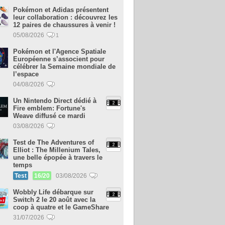
Pokémon et Adidas présentent
leur collaboration : découvrez les
12 paires de chaussures à venir !
05/08/2026
1
Pokémon et l'Agence Spatiale
Européenne s’associent pour
célébrer la Semaine mondiale de
l’espace
04/08/2026
Un Nintendo Direct dédié à
Fire emblem: Fortune's
Weave diffusé ce mardi
03/08/2026
Test de The Adventures of
Elliot : The Millenium Tales,
une belle épopée à travers le
temps
Test
16/20
03/08/2026
Wobbly Life débarque sur
Switch 2 le 20 août avec la
coop à quatre et le GameShare
31/07/2026