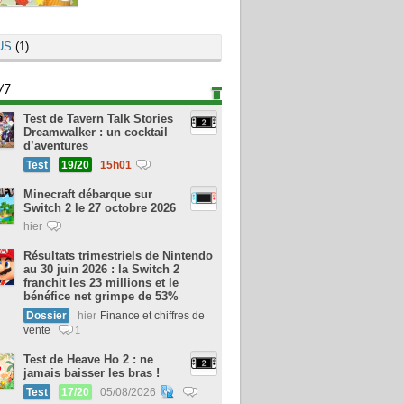
US
(1)
/7
Test de Tavern Talk Stories
Dreamwalker : un cocktail
d’aventures
Test
19/20
15h01
Minecraft débarque sur
Switch 2 le 27 octobre 2026
hier
Résultats trimestriels de Nintendo
au 30 juin 2026 : la Switch 2
franchit les 23 millions et le
bénéfice net grimpe de 53%
Dossier
hier
Finance et chiffres de
vente
1
Test de Heave Ho 2 : ne
jamais baisser les bras !
Test
17/20
05/08/2026