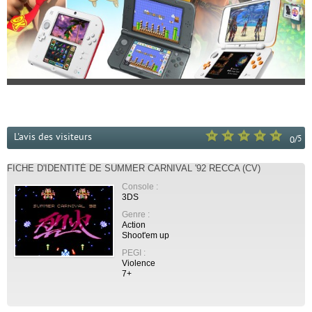
L'avis des visiteurs
/
5
0
FICHE D'IDENTITÉ DE SUMMER CARNIVAL '92 RECCA (CV)
Console :
3DS
Genre :
Action
Shoot'em up
PEGI :
Violence
7+