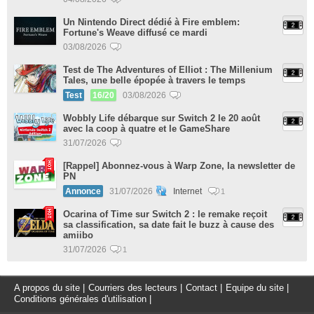
Un Nintendo Direct dédié à Fire emblem:
Fortune's Weave diffusé ce mardi
03/08/2026
Test de The Adventures of Elliot : The Millenium
Tales, une belle épopée à travers le temps
Test
16/20
03/08/2026
Wobbly Life débarque sur Switch 2 le 20 août
avec la coop à quatre et le GameShare
31/07/2026
[Rappel] Abonnez-vous à Warp Zone, la newsletter de
PN
Annonce
31/07/2026
Internet
1
Ocarina of Time sur Switch 2 : le remake reçoit
sa classification, sa date fait le buzz à cause des
amiibo
31/07/2026
1
A propos du site
|
Courriers des lecteurs
|
Contact
|
Equipe du site
|
Conditions générales d'utilisation
|