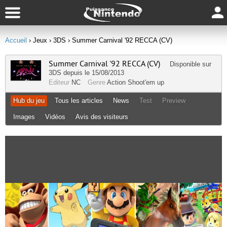
Accueil
› Jeux
› 3DS
› Summer Carnival '92 RECCA (CV)
Summer Carnival '92 RECCA (CV)
Disponible sur
3DS
depuis le 15/08/2013
Editeur
NC
Genre
Action
Shoot'em up
Hub du jeu
Tous les articles
News
Test
Preview
Images
Vidéos
Avis des visiteurs