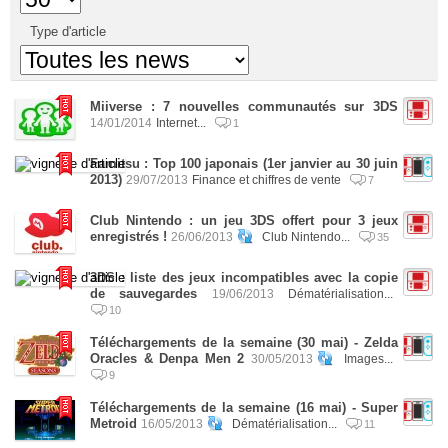
Type d'article
Miiverse : 7 nouvelles communautés sur 3DS
14/01/2014
Internet...
1
Famitsu : Top 100 japonais (1er janvier au 30 juin
2013)
29/07/2013
Finance et chiffres de vente
7
Club Nintendo : un jeu 3DS offert pour 3 jeux
enregistrés !
26/06/2013
Club Nintendo...
35
3DS : liste des jeux incompatibles avec la copie
de sauvegardes
19/06/2013
Dématérialisation...
10
Téléchargements de la semaine (30 mai) - Zelda
Oracles & Denpa Men 2
30/05/2013
Images...
9
Téléchargements de la semaine (16 mai) - Super
Metroid
16/05/2013
Dématérialisation...
11