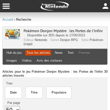
Accueil
› Recherche
Pokémon Donjon Mystère : les Portes de l'Infini
Disponible sur
3DS
depuis le 17/05/2013
Editeur
Nintendo
Genre
Donjon RPG
Série
Pokémon
(saga)
Hub du jeu
Tous les articles
News
Test
Preview
Images
Vidéos
Avis des visiteurs
Articles pour le jeu Pokémon Donjon Mystère : les Portes de l'Infini
30
articles trouvés
Trier
Date
Titre
Populaire
Par page