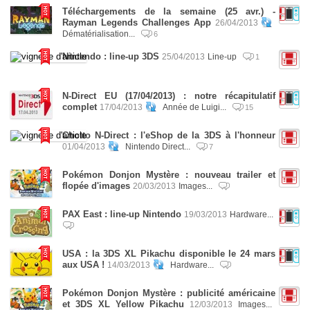
Téléchargements de la semaine (25 avr.) -
Rayman Legends Challenges App
26/04/2013
Dématérialisation...
6
Nintendo : line-up 3DS
25/04/2013
Line-up
1
N-Direct EU (17/04/2013) : notre récapitulatif
complet
17/04/2013
Année de Luigi...
15
Chotto N-Direct : l'eShop de la 3DS à l'honneur
01/04/2013
Nintendo Direct...
7
Pokémon Donjon Mystère : nouveau trailer et
flopée d'images
20/03/2013
Images...
PAX East : line-up Nintendo
19/03/2013
Hardware...
USA : la 3DS XL Pikachu disponible le 24 mars
aux USA !
14/03/2013
Hardware...
Pokémon Donjon Mystère : publicité américaine
et 3DS XL Yellow Pikachu
12/03/2013
Images...