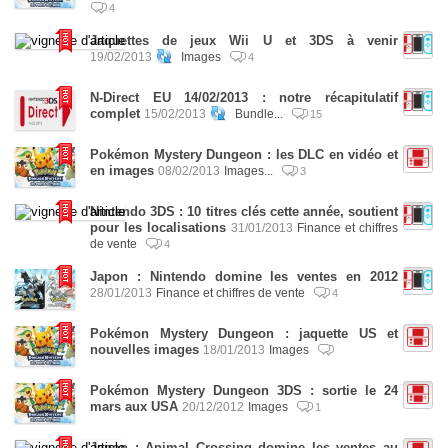
4
Jaquettes de jeux Wii U et 3DS à venir
19/02/2013
Images
4
N-Direct EU 14/02/2013 : notre récapitulatif
complet
15/02/2013
Bundle...
15
Pokémon Mystery Dungeon : les DLC en vidéo et
en images
08/02/2013
Images...
3
Nintendo 3DS : 10 titres clés cette année, soutient
pour les localisations
31/01/2013
Finance et chiffres
de vente
4
Japon : Nintendo domine les ventes en 2012
28/01/2013
Finance et chiffres de vente
4
Pokémon Mystery Dungeon : jaquette US et
nouvelles images
18/01/2013
Images
Pokémon Mystery Dungeon 3DS : sortie le 24
mars aux USA
20/12/2012
Images
1
Japon : Animal Crossing domine les ventes au