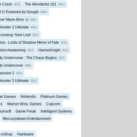
r Crash
The Wonderful 101
3DS
WiiU
et U Powered by Google
WiiU
er Mario Bros. U
WiiU
Hunter 3 Ultimate
WiiU
rossing: New Leaf
3DS
nia : Lords of Shadow Mirror of Fate
3DS
blem Awakening
HarmoKnight
3DS
3DS
y Undercover : The Chase Begins
3DS
ty Undercover
WiiU
Mansion 2
3DS
Hunter 3 Ultimate
3DS
vel Games
Nintendo
Platinum Games
es
Warner Bros. Games
Capcom
unsoft
Game Freak
Intelligent Systems
Mercurysteam Entertainment
o eShop
Hardware