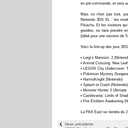
en pré-commande, et sera a
Mais ce n'est pas tout, p
Nintendo 3DS XL : les modè
Pikachu. Et les visiteurs q
goodies, se faire prendre e
(idéal pour une session de S
Voici la line-up des jeux 3D
• Luigi’s Mansion: 2 (Nintend
• Animal Crossing: New Lea
• LEGO® City Undercover: T
• Pokémon Mystery Dungeon: 
• HarmoKnight (Nintendo)
• Splash or Crash (Nintendo)
• Monster Hunter 3 Ultimate
• Castlevania: Lords of Shad
• Fire Emblem Awakening (N
La PAX East se tiendra du 2
News précédente