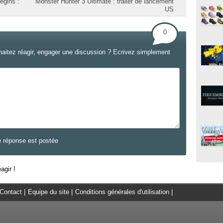
egins :
Monster Hunter 3 Ultimate : trailer de lancement
US
0
haitez réagir, engager une discussion ? Ecrivez simplement
e réponse est postée
agir !
Contact
|
Equipe du site
|
Conditions générales d'utilisation
|