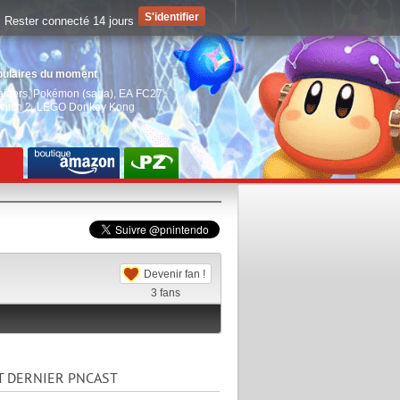
Rester connecté 14 jours
pulaires du moment
aiders
,
Pokémon (saga)
,
EA FC27
,
witch 2
,
LEGO Donkey Kong
Devenir fan !
3
fans
T DERNIER PNCAST