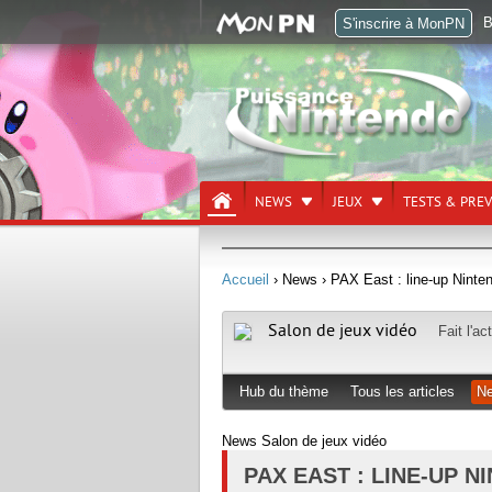
B
S'inscrire à MonPN
NEWS
JEUX
TESTS & PRE
Accueil
› News
› PAX East : line-up Ninte
Salon de jeux vidéo
Fait l'a
Hub du thème
Tous les articles
N
News Salon de jeux vidéo
PAX EAST : LINE-UP N