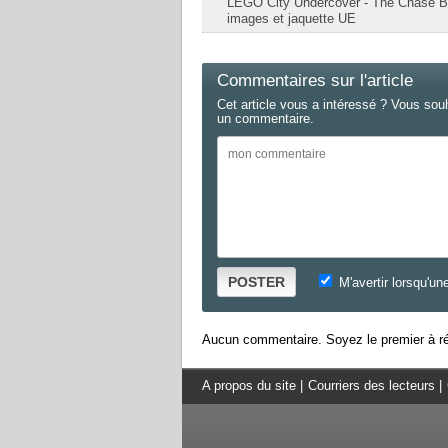
LEGO City Undercover - The Chase B
images et jaquette UE
Commentaires sur l'article
Cet article vous a intéressé ? Vous sou
un commentaire.
POSTER
M'avertir lorsqu'un
Aucun commentaire. Soyez le premier à ré
A propos du site
|
Courriers des lecteurs
|