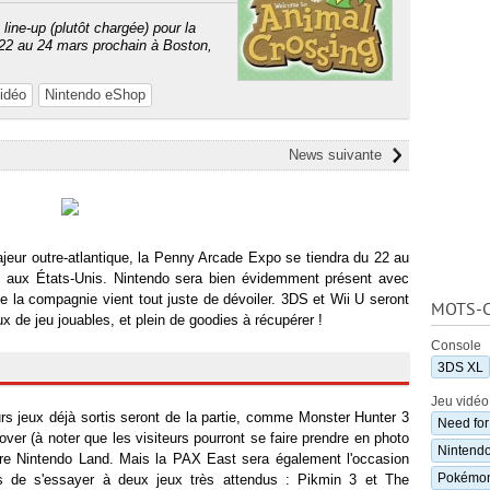
 line-up (plutôt chargée) pour la
22 au 24 mars prochain à Boston,
idéo
Nintendo eShop
News suivante
eur outre-atlantique, la Penny Arcade Expo se tiendra du 22 au
 aux États-Unis. Nintendo sera bien évidemment présent avec
que la compagnie vient tout juste de dévoiler. 3DS et Wii U seront
MOTS-C
x de jeu jouables, et plein de goodies à récupérer !
Console
3DS XL
Jeu vidéo
urs jeux déjà sortis seront de la partie, comme Monster Hunter 3
Need for
er (à noter que les visiteurs pourront se faire prendre en photo
Nintend
re Nintendo Land. Mais la PAX East sera également l'occasion
Pokémon 
ns de s'essayer à deux jeux très attendus : Pikmin 3 et The