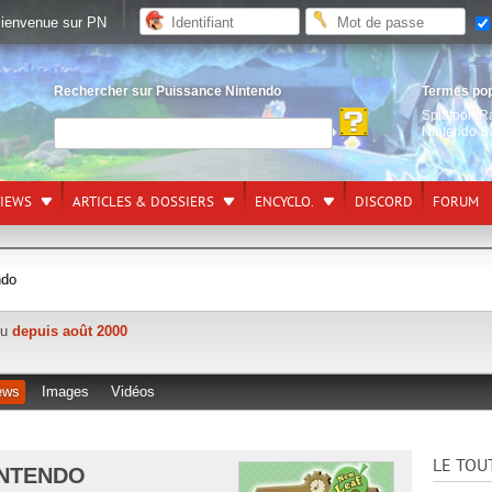
ienvenue sur PN
Rechercher sur Puissance Nintendo
Termes po
Splatoon R
Nintendo S
VIEWS
ARTICLES & DOSSIERS
ENCYCLO.
DISCORD
FORUM
ndo
ctu
depuis août 2000
ews
Images
Vidéos
LE TOU
INTENDO