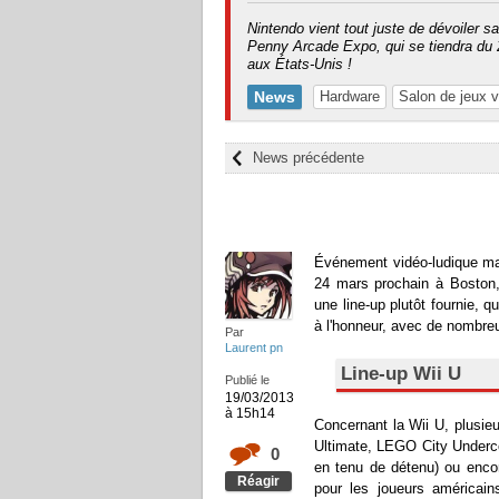
Nintendo vient tout juste de dévoiler sa
Penny Arcade Expo, qui se tiendra du 
aux États-Unis !
News
Hardware
Salon de jeux v
News précédente
Événement vidéo-ludique maj
24 mars prochain à Boston,
une line-up plutôt fournie, 
à l'honneur, avec de nombreu
Par
Laurent pn
Line-up Wii U
Publié le
19/03/2013
à 15h14
Concernant la Wii U, plusie
Ultimate, LEGO City Undercov
0
en tenu de détenu) ou enco
Réagir
pour les joueurs américai