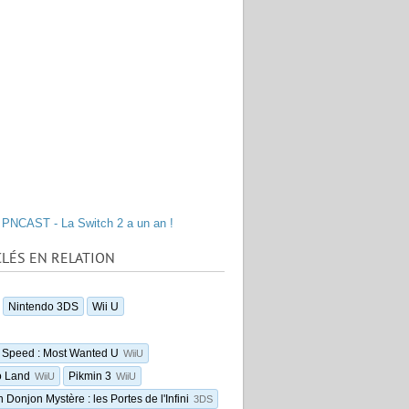
PNCAST - La Switch 2 a un an !
LÉS EN RELATION
Nintendo 3DS
Wii U
 Speed : Most Wanted U
WiiU
o Land
Pikmin 3
WiiU
WiiU
Donjon Mystère : les Portes de l'Infini
3DS