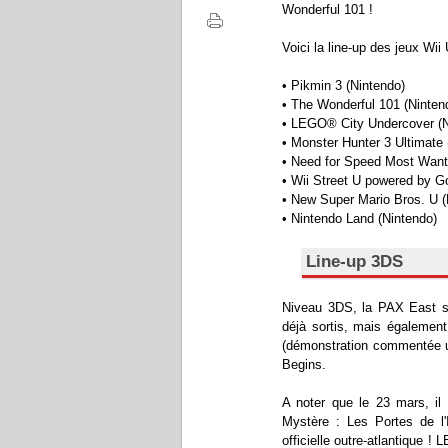
Wonderful 101 !
Voici la line-up des jeux Wii
• Pikmin 3 (Nintendo)
• The Wonderful 101 (Ninten
• LEGO® City Undercover (N
• Monster Hunter 3 Ultimate
• Need for Speed Most Wante
• Wii Street U powered by G
• New Super Mario Bros. U (
• Nintendo Land (Nintendo)
Line-up 3DS
Niveau 3DS, la PAX East ser
déjà sortis, mais également
(démonstration commentée 
Begins.
A noter que le 23 mars, il
Mystère : Les Portes de l'I
officielle outre-atlantique