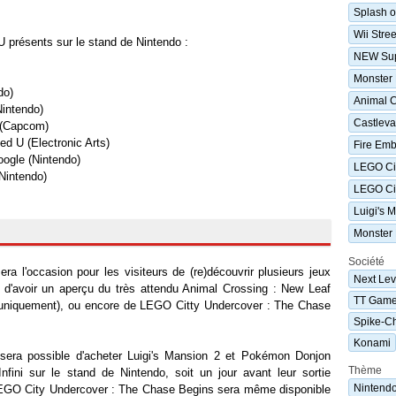
Splash o
Wii Stre
 U présents sur le stand de Nintendo :
NEW Sup
Monster 
do)
Animal C
intendo)
Castleva
 (Capcom)
d U (Electronic Arts)
Fire Em
oogle (Nintendo)
LEGO Cit
Nintendo)
LEGO Ci
Luigi's 
Monster 
Société
a l'occasion pour les visiteurs de (re)découvrir plusieurs jeux
Next Le
 d'avoir un aperçu du très attendu Animal Crossing : New Leaf
TT Gam
uniquement), ou encore de LEGO Citty Undercover : The Chase
Spike-Ch
Konami
 sera possible d'acheter Luigi's Mansion 2 et Pokémon Donjon
Thème
nfini sur le stand de Nintendo, soit un jour avant leur sortie
Nintend
 ! LEGO City Undercover : The Chase Begins sera même disponible