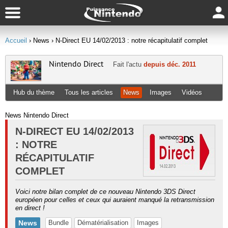
Accueil
› News
› N-Direct EU 14/02/2013 : notre récapitulatif complet
Nintendo Direct
Fait l'actu
depuis déc. 2011
Hub du thème
Tous les articles
News
Images
Vidéos
News Nintendo Direct
N-DIRECT EU 14/02/2013
: NOTRE
RÉCAPITULATIF
COMPLET
Voici notre bilan complet de ce nouveau Nintendo 3DS Direct
européen pour celles et ceux qui auraient manqué la retransmission
en direct !
News
Bundle
Dématérialisation
Images