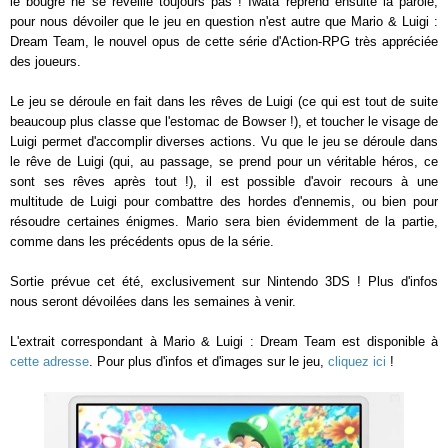
le bougre ne se réveille toujours pas ! Iwata reprend ensuite la parole,
pour nous dévoiler que le jeu en question n'est autre que Mario & Luigi :
Dream Team, le nouvel opus de cette série d'Action-RPG très appréciée
des joueurs.
Le jeu se déroule en fait dans les rêves de Luigi (ce qui est tout de suite
beaucoup plus classe que l'estomac de Bowser !), et toucher le visage de
Luigi permet d'accomplir diverses actions. Vu que le jeu se déroule dans
le rêve de Luigi (qui, au passage, se prend pour un véritable héros, ce
sont ses rêves après tout !), il est possible d'avoir recours à une
multitude de Luigi pour combattre des hordes d'ennemis, ou bien pour
résoudre certaines énigmes. Mario sera bien évidemment de la partie,
comme dans les précédents opus de la série.
Sortie prévue cet été, exclusivement sur Nintendo 3DS ! Plus d'infos
nous seront dévoilées dans les semaines à venir.
L'extrait correspondant à Mario & Luigi : Dream Team est disponible à
cette adresse
. Pour plus d'infos et d'images sur le jeu,
cliquez ici
!