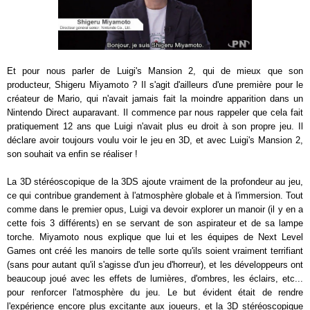
Et pour nous parler de Luigi's Mansion 2, qui de mieux que son
producteur, Shigeru Miyamoto ? Il s'agit d'ailleurs d'une première pour le
créateur de Mario, qui n'avait jamais fait la moindre apparition dans un
Nintendo Direct auparavant. Il commence par nous rappeler que cela fait
pratiquement 12 ans que Luigi n'avait plus eu droit à son propre jeu. Il
déclare avoir toujours voulu voir le jeu en 3D, et avec Luigi's Mansion 2,
son souhait va enfin se réaliser !
La 3D stéréoscopique de la 3DS ajoute vraiment de la profondeur au jeu,
ce qui contribue grandement à l'atmosphère globale et à l'immersion. Tout
comme dans le premier opus, Luigi va devoir explorer un manoir (il y en a
cette fois 3 différents) en se servant de son aspirateur et de sa lampe
torche. Miyamoto nous explique que lui et les équipes de Next Level
Games ont créé les manoirs de telle sorte qu'ils soient vraiment terrifiant
(sans pour autant qu'il s'agisse d'un jeu d'horreur), et les développeurs ont
beaucoup joué avec les effets de lumières, d'ombres, les éclairs, etc...
pour renforcer l'atmosphère du jeu. Le but évident était de rendre
l'expérience encore plus excitante aux joueurs, et la 3D stéréoscopique