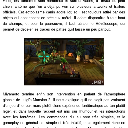
Ainsi, les fantômes sont nombreux et surtout variés, à l'instar du petit
chien fantôme que l'on a déjà pu voir sur plusieurs artworks et trailers
officiels. Cet ectoplasme canin adore l'or, et il est toujours attiré par des
objets qui contiennent ce précieux métal. Il adore disparaître à tout bout
de champs, et pour le poursuivre, il faut utiliser le Révéloscope, qui
permet de déceler les traces de pattes qu'il laisse un peu partout.
Miyamoto termine enfin son intervention en parlant de l'atmosphère
globale de Luigi's Mansion 2. Il nous explique qu'il ne s'agit pas vraiment
d'un jeu d'horreur, mais plutôt d'une expérience fantômatique au ton plutôt
léger, et dans laquelle l'accent est mis sur l'humour et les interactions
avec les fantômes. Les commandes du jeu sont très simples, et le
gameplay en général est simple et très intuitif, mais également riche en