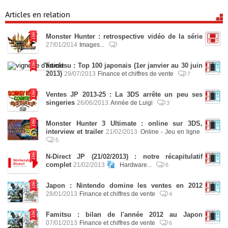
Articles en relation
Monster Hunter : retrospective vidéo de la série
27/01/2014
Images...
Famitsu : Top 100 japonais (1er janvier au 30 juin
2013)
29/07/2013
Finance et chiffres de vente
7
Ventes JP 2013-25 : La 3DS arrête un peu ses
singeries
26/06/2013
Année de Luigi
3
Monster Hunter 3 Ultimate : online sur 3DS,
interview et trailer
21/02/2013
Online - Jeu en ligne
5
N-Direct JP (21/02/2013) : notre récapitulatif
complet
21/02/2013
Hardware...
6
Japon : Nintendo domine les ventes en 2012
28/01/2013
Finance et chiffres de vente
4
Famitsu : bilan de l'année 2012 au Japon
07/01/2013
Finance et chiffres de vente
6