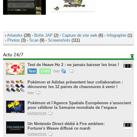
›
Artworks
(28) -
Boîte JAP
(2) -
Capture de site web
(6) -
Infographie
(1)
-
Photos
(3) -
Scan
(9) -
Screenshots
(111)
Actu 24/7
Test de Heave Ho 2 : ne jamais baisser les bras !
Test
17/20
hier
Pokémon et Adidas présentent leur collaboration :
découvrez les 12 paires de chaussures à venir !
hier
Pokémon et l'Agence Spatiale Européenne s’associent
pour célébrer la Semaine mondiale de l’espace
04/08/2026
Un Nintendo Direct dédié à Fire emblem:
Fortune's Weave diffusé ce mardi
03/08/2026