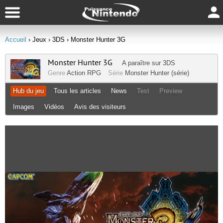
Accueil
› Jeux
› 3DS
› Monster Hunter 3G
Monster Hunter 3G
A paraître sur
3DS
Genre
Action RPG
Série
Monster Hunter (série)
Hub du jeu
Tous les articles
News
Test
Preview
Images
Vidéos
Avis des visiteurs