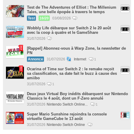
Test de The Adventures of Elliot : The Millenium
Tales, une belle épopée à travers le temps
Test
16/20
03/08/2026
Wobbly Life débarque sur Switch 2 le 20 août
avec la coop à quatre et le GameShare
31/07/2026
[Rappel] Abonnez-vous à Warp Zone, la newsletter de
PN
Annonce
31/07/2026
Internet
1
Ocarina of Time sur Switch 2 : le remake reçoit
sa classification, sa date fait le buzz à cause des
amiibo
31/07/2026
1
Deux jeux Virtual Boy inédits débarquent sur Nintendo
Classics le 4 août, dont un F-Zero annulé
31/07/2026
Nintendo Switch Online...
1
Super Mario Sunshine rejoindra la console
virtuelle GameCube le 13 août
31/07/2026
Nintendo Switch Online