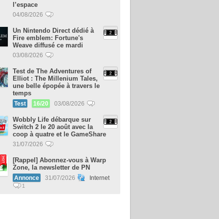
l’espace
04/08/2026
Un Nintendo Direct dédié à
Fire emblem: Fortune's
Weave diffusé ce mardi
03/08/2026
Test de The Adventures of
Elliot : The Millenium Tales,
une belle épopée à travers le
temps
Test
16/20
03/08/2026
Wobbly Life débarque sur
Switch 2 le 20 août avec la
coop à quatre et le GameShare
31/07/2026
[Rappel] Abonnez-vous à Warp
Zone, la newsletter de PN
Annonce
31/07/2026
Internet
1