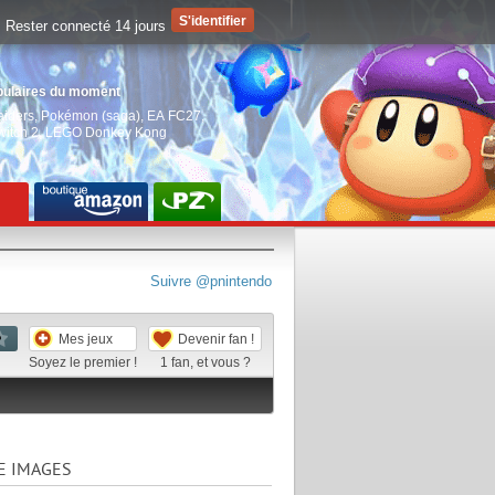
Rester connecté 14 jours
pulaires du moment
aiders
,
Pokémon (saga)
,
EA FC27
,
witch 2
,
LEGO Donkey Kong
Suivre @pnintendo
Mes jeux
Devenir fan !
Soyez le premier !
1
fan, et vous ?
E IMAGES