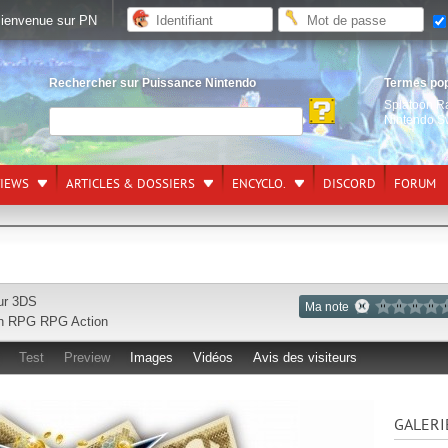
ienvenue sur PN
Rechercher sur Puissance Nintendo
Termes po
Splatoon R
Nintendo S
VIEWS
ARTICLES & DOSSIERS
ENCYCLO.
DISCORD
FORUM
sur
3DS
Ma note
on RPG
RPG
Action
Test
Preview
Images
Vidéos
Avis des visiteurs
GALERI