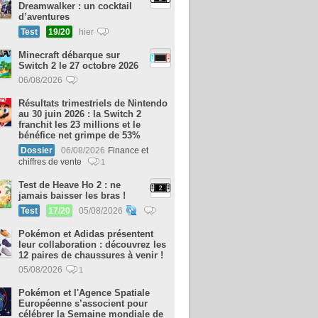
Dreamwalker : un cocktail
d’aventures
Test
19/20
hier
Minecraft débarque sur
Switch 2 le 27 octobre 2026
06/08/2026
Résultats trimestriels de Nintendo
au 30 juin 2026 : la Switch 2
franchit les 23 millions et le
bénéfice net grimpe de 53%
Dossier
06/08/2026
Finance et
chiffres de vente
1
Test de Heave Ho 2 : ne
jamais baisser les bras !
Test
17/20
05/08/2026
Pokémon et Adidas présentent
leur collaboration : découvrez les
12 paires de chaussures à venir !
05/08/2026
1
Pokémon et l'Agence Spatiale
Européenne s’associent pour
célébrer la Semaine mondiale de