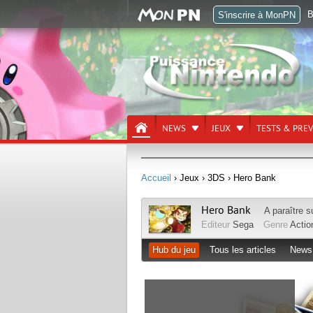
B
S'inscrire à MonPN
NEWS
JEUX
TESTS & PRE
Accueil
› Jeux
› 3DS
› Hero Bank
Hero Bank
A paraître 
Editeur
Sega
Genre
Acti
Hub du jeu
Tous les articles
News