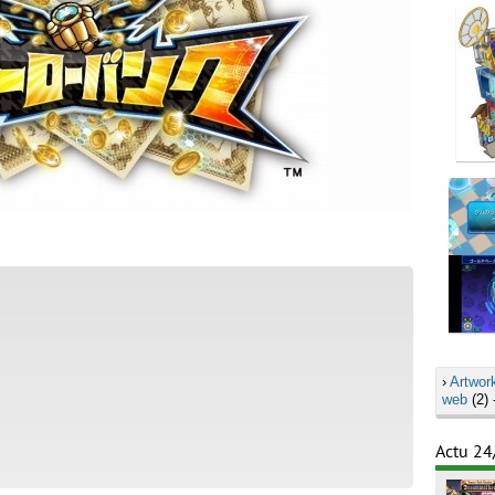
›
Artwor
web
(2) 
Actu 24