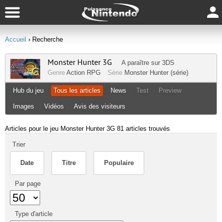
Accueil
› Recherche
Monster Hunter 3G
A paraître sur
3DS
Genre
Action RPG
Série
Monster Hunter (série)
Hub du jeu
Tous les articles
News
Test
Preview
Images
Vidéos
Avis des visiteurs
Articles pour le jeu Monster Hunter 3G
81 articles trouvés
Trier
Date
Titre
Populaire
Par page
Type d'article