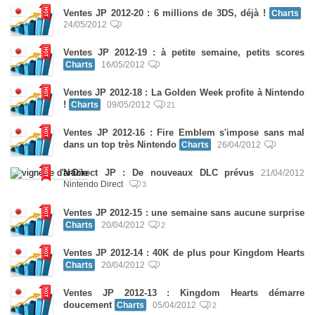
Ventes JP 2012-20 : 6 millions de 3DS, déjà !
Charts
24/05/2012
Ventes JP 2012-19 : à petite semaine, petits scores
Charts
16/05/2012
Ventes JP 2012-18 : La Golden Week profite à Nintendo
!
Charts
09/05/2012
21
Ventes JP 2012-16 : Fire Emblem s'impose sans mal
dans un top très Nintendo
Charts
26/04/2012
N-Direct JP : De nouveaux DLC prévus
21/04/2012
Nintendo Direct
3
Ventes JP 2012-15 : une semaine sans aucune surprise
Charts
20/04/2012
2
Ventes JP 2012-14 : 40K de plus pour Kingdom Hearts
Charts
20/04/2012
Ventes JP 2012-13 : Kingdom Hearts démarre
doucement
Charts
05/04/2012
2