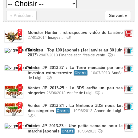
« Précédent
Suivant »
Monster Hunter : retrospective vidéo de la série
27/01/2014
Images...
Famitsu : Top 100 japonais (1er janvier au 30 juin
2013)
29/07/2013
Finance et chiffres de vente
7
Ventes JP 2013-27 : La Terre menacée par une
invasion extra-terrestre
Charts
10/07/2013
Année
de Luigi...
Ventes JP 2013-25 : La 3DS arrête un peu ses
singeries
26/06/2013
Année de Luigi
3
Ventes JP 2013-24 : La Nintendo 3DS nous fait
des singeries
Charts
19/06/2013
Année de Luigi
5
Ventes JP 2013-23 : Une petite semaine pour le
marché japonais
Charts
18/06/2013