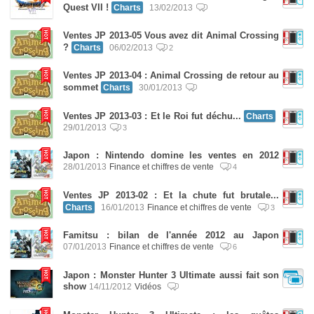
Quest VII !
Charts
13/02/2013
Ventes JP 2013-05 Vous avez dit Animal Crossing
?
Charts
06/02/2013
2
Ventes JP 2013-04 : Animal Crossing de retour au
sommet
Charts
30/01/2013
Ventes JP 2013-03 : Et le Roi fut déchu...
Charts
29/01/2013
3
Japon : Nintendo domine les ventes en 2012
28/01/2013
Finance et chiffres de vente
4
Ventes JP 2013-02 : Et la chute fut brutale...
Charts
16/01/2013
Finance et chiffres de vente
3
Famitsu : bilan de l'année 2012 au Japon
07/01/2013
Finance et chiffres de vente
6
Japon : Monster Hunter 3 Ultimate aussi fait son
show
14/11/2012
Vidéos