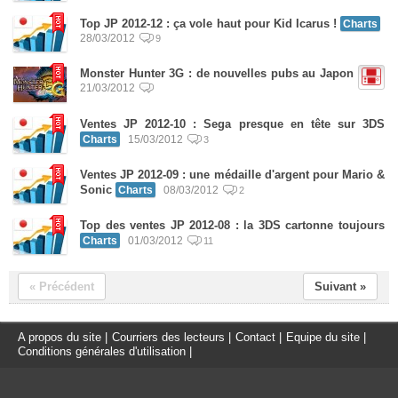
Top JP 2012-12 : ça vole haut pour Kid Icarus !
Charts
28/03/2012
9
Monster Hunter 3G : de nouvelles pubs au Japon
21/03/2012
Ventes JP 2012-10 : Sega presque en tête sur 3DS
Charts
15/03/2012
3
Ventes JP 2012-09 : une médaille d'argent pour Mario &
Sonic
Charts
08/03/2012
2
Top des ventes JP 2012-08 : la 3DS cartonne toujours
Charts
01/03/2012
11
« Précédent
Suivant »
A propos du site
|
Courriers des lecteurs
|
Contact
|
Equipe du site
|
Conditions générales d'utilisation
|