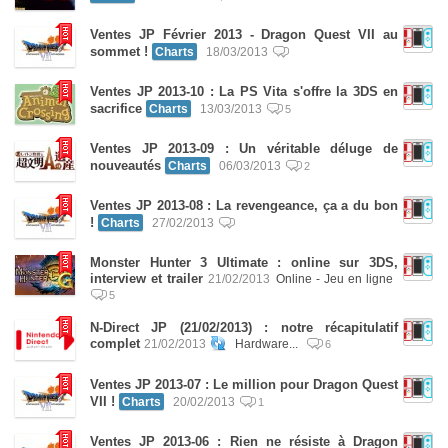
Ventes JP Février 2013 - Dragon Quest VII au
sommet !
Charts
18/03/2013
Ventes JP 2013-10 : La PS Vita s'offre la 3DS en
sacrifice
Charts
13/03/2013
5
Ventes JP 2013-09 : Un véritable déluge de
nouveautés
Charts
06/03/2013
2
Ventes JP 2013-08 : La revengeance, ça a du bon
!
Charts
27/02/2013
Monster Hunter 3 Ultimate : online sur 3DS,
interview et trailer
21/02/2013
Online - Jeu en ligne
5
N-Direct JP (21/02/2013) : notre récapitulatif
complet
21/02/2013
Hardware...
6
Ventes JP 2013-07 : Le million pour Dragon Quest
VII !
Charts
20/02/2013
1
Ventes JP 2013-06 : Rien ne résiste à Dragon