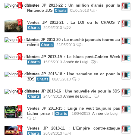
Ventes JP 2013-22 : Un million d'amis pour la
Nintendo 3DS
Charts
05/06/2013
4
Ventes JP 2013-21 : La LOI ou le CHAOS ?
Charts
29/05/2013
2
Ventes JP 2013-20 : Le marché japonais tourne au
ralenti
Charts
22/05/2013
1
Ventes JP 2013-19 : Le blues post-Golden Week
Charts
15/05/2013
Année de Luigi
2
Ventes JP 2013-18 : Une semaine en or pour la
3DS
Charts
08/05/2013
6
Ventes JP 2013-16 : Une nouvelle vie pour la 3DS
Charts
24/04/2013
Année de Luigi...
Ventes JP 2013-15 : Luigi ne veut toujours pas
lâcher prise !
Charts
18/04/2013
Année de Luigi
14
Ventes JP 2013-11 : L'Empire contre-attaque
Charts
20/03/2013
4