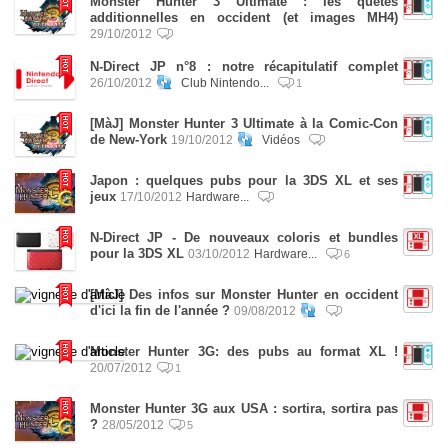
Monster Hunter 3 Ultimate : les quêtes
additionnelles en occident (et images MH4)
29/10/2012
N-Direct JP n°8 : notre récapitulatif complet
26/10/2012
Club Nintendo...
1
[MàJ] Monster Hunter 3 Ultimate à la Comic-Con
de New-York
19/10/2012
Vidéos
Japon : quelques pubs pour la 3DS XL et ses
jeux
17/10/2012
Hardware...
N-Direct JP - De nouveaux coloris et bundles
pour la 3DS XL
03/10/2012
Hardware...
6
[MàJ] Des infos sur Monster Hunter en occident
d'ici la fin de l'année ?
09/08/2012
Monster Hunter 3G: des pubs au format XL !
20/07/2012
1
Monster Hunter 3G aux USA : sortira, sortira pas
?
28/05/2012
5