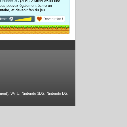
r Hunter 3G
(3DS) ? Attribuez-lui une
ous pouvez également écrire un
aire, et devenir fan du jeu.
tente
Devenir fan !
ment
),
Wii U
,
Nintendo 3DS
,
Nintendo DS
,