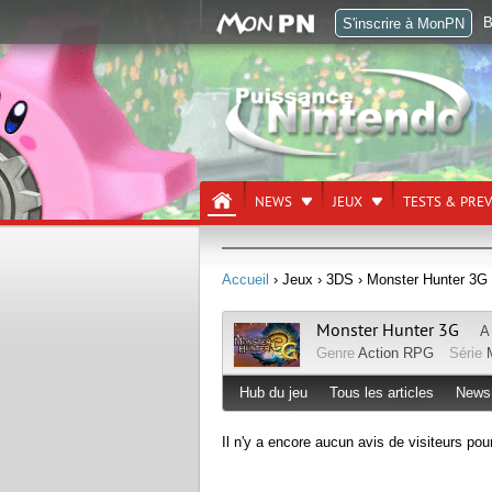
B
S'inscrire à MonPN
NEWS
JEUX
TESTS & PRE
Accueil
› Jeux
› 3DS
› Monster Hunter 3G
Monster Hunter 3G
A
Genre
Action RPG
Série
Hub du jeu
Tous les articles
News
Il n'y a encore aucun avis de visiteurs pou