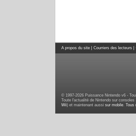
A propos du site
|
Courriers des lecteurs
|
© 1997-2026 Puissance Nintendo v6 - Tous
Toute l'actualité de Nintendo sur consoles 
Wii
) et maintenant aussi
sur mobile
.
Tous 