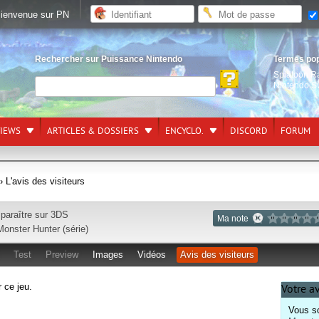
ienvenue sur PN
Rechercher sur Puissance Nintendo
Termes po
Splatoon R
Nintendo S
VIEWS
ARTICLES & DOSSIERS
ENCYCLO.
DISCORD
FORUM
› L'avis des visiteurs
 paraître sur
3DS
Ma note
Monster Hunter (série)
Test
Preview
Images
Vidéos
Avis des visiteurs
r ce jeu.
Votre a
Vous so