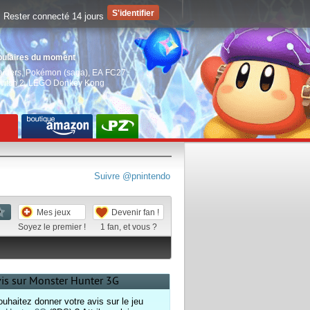
Rester connecté 14 jours
pulaires du moment
aiders
,
Pokémon (saga)
,
EA FC27
,
witch 2
,
LEGO Donkey Kong
Suivre @pnintendo
Mes jeux
Devenir fan !
Soyez le premier !
1
fan, et vous ?
vis sur Monster Hunter 3G
uhaitez donner votre avis sur le jeu