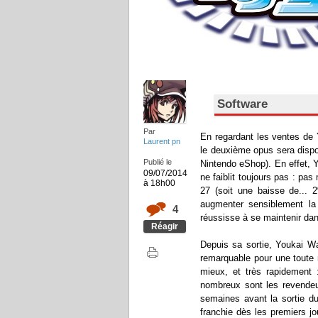
Software
Par
En regardant les ventes de 
Laurent pn
le deuxième opus sera dispon
Publié le
Nintendo eShop). En effet, Y
09/07/2014
ne faiblit toujours pas : pa
à 18h00
27 (soit une baisse de... 2
augmenter sensiblement la
4
réussisse à se maintenir da
Réagir
Depuis sa sortie, Youkai W
remarquable pour une toute 
mieux, et très rapidement 
nombreux sont les revendeur
semaines avant la sortie du 
franchie dès les premiers jo