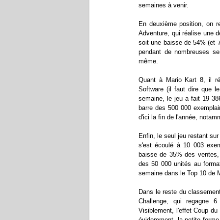
semaines à venir.
En deuxième position, on 
Adventure, qui réalise une
soit une baisse de 54% (et 7
pendant de nombreuses sema
même.
Quant à Mario Kart 8, il r
Software (il faut dire que
semaine, le jeu a fait 19 3
barre des 500 000 exemplaire
d'ici la fin de l'année, nota
Enfin, le seul jeu restant 
s'est écoulé à 10 003 exem
baisse de 35% des ventes, c
des 50 000 unités au format
semaine dans le Top 10 de M
Dans le reste du classemen
Challenge, qui regagne 
Visiblement, l'effet Coup du
évidemment, la petite forme