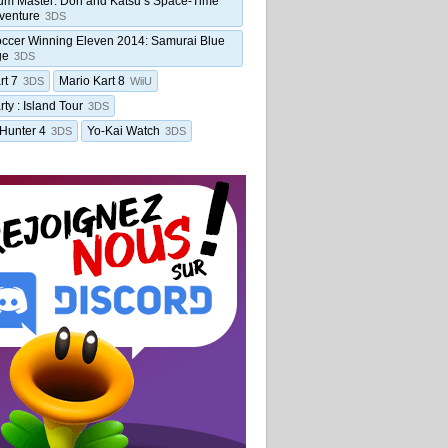
um Master: Don and Katsu’s Space-Time
venture
3DS
ccer Winning Eleven 2014: Samurai Blue
ge
3DS
rt 7
Mario Kart 8
3DS
WiiU
ty : Island Tour
3DS
Hunter 4
Yo-Kai Watch
3DS
3DS