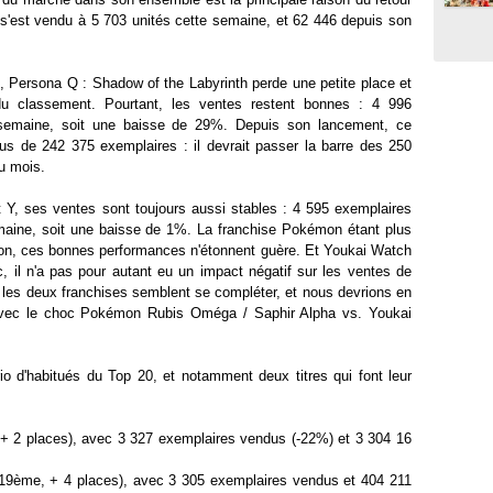
l s'est vendu à 5 703 unités cette semaine, et 62 446 depuis son
 Persona Q : Shadow of the Labyrinth perde une petite place et
u classement. Pourtant, les ventes restent bonnes : 4 996
semaine, soit une baisse de 29%. Depuis son lancement, ce
lus de 242 375 exemplaires : il devrait passer la barre des 250
du mois.
Y, ses ventes sont toujours aussi stables : 4 595 exemplaires
maine, soit une baisse de 1%. La franchise Pokémon étant plus
on, ces bonnes performances n'étonnent guère. Et Youkai Watch
, il n'a pas pour autant eu un impact négatif sur les ventes de
, les deux franchises semblent se compléter, et nous devrions en
 avec le choc Pokémon Rubis Oméga / Saphir Alpha vs. Youkai
io d'habitués du Top 20, et notamment deux titres qui font leur
+ 2 places), avec 3 327 exemplaires vendus (-22%) et 3 304 16
 (19ème, + 4 places), avec 3 305 exemplaires vendus et 404 211