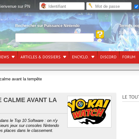
ienvenue sur PN
Rechercher sur Puissance Nintendo
Termes po
Splatoon R
Nintendo S
VIEWS
ARTICLES & DOSSIERS
ENCYCLO.
DISCORD
FORUM
 calme avant la tempête
LE TOU
LE CALME AVANT LA
dans le Top 10 Software : on n'y
ieurs jeux sur consoles Nintendo
ues places dans le classement.