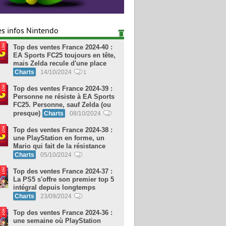
es infos Nintendo
Top des ventes France 2024-40 :
EA Sports FC25 toujours en tête,
mais Zelda recule d'une place
Charts
14/10/2024
1
Top des ventes France 2024-39 :
Personne ne résiste à EA Sports
FC25. Personne, sauf Zelda (ou
presque)
Charts
08/10/2024
Top des ventes France 2024-38 :
une PlayStation en forme, un
Mario qui fait de la résistance
Charts
05/10/2024
Top des ventes France 2024-37 :
La PS5 s'offre son premier top 5
intégral depuis longtemps
Charts
23/09/2024
Top des ventes France 2024-36 :
une semaine où PlayStation