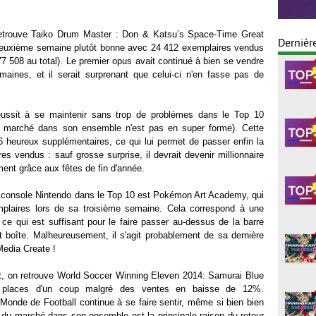
retrouve Taiko Drum Master : Don & Katsu’s Space-Time Great
Dernièr
 deuxième semaine plutôt bonne avec 24 412 exemplaires vendus
7 508 au total). Le premier opus avait continué à bien se vendre
ines, et il serait surprenant que celui-ci n'en fasse pas de
éussit à se maintenir sans trop de problèmes dans le Top 10
 le marché dans son ensemble n'est pas en super forme). Cette
86 heureux supplémentaires, ce qui lui permet de passer enfin la
s vendus : sauf grosse surprise, il devrait devenir millionnaire
mment grâce aux fêtes de fin d'année.
sur console Nintendo dans le Top 10 est Pokémon Art Academy, qui
plaires lors de sa troisième semaine. Cela correspond à une
e qui est suffisant pour le faire passer au-dessus de la barre
 boîte. Malheureusement, il s'agit probablement de sa dernière
edia Create !
t, on retrouve World Soccer Winning Eleven 2014: Samurai Blue
6 places d'un coup malgré des ventes en baisse de 12%.
 Monde de Football continue à se faire sentir, même si bien bien
 du marché dans son ensemble est la principale raison du retour