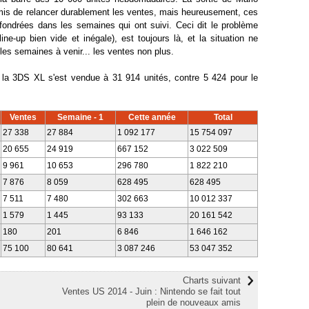
rmis de relancer durablement les ventes, mais heureusement, ces
fondrées dans les semaines qui ont suivi. Ceci dit le problème
line-up bien vide et inégale), est toujours là, et la situation ne
 les semaines à venir... les ventes non plus.
 la 3DS XL s'est vendue à 31 914 unités, contre 5 424 pour le
Ventes
Semaine - 1
Cette année
Total
27 338
27 884
1 092 177
15 754 097
20 655
24 919
667 152
3 022 509
9 961
10 653
296 780
1 822 210
7 876
8 059
628 495
628 495
7 511
7 480
302 663
10 012 337
1 579
1 445
93 133
20 161 542
180
201
6 846
1 646 162
75 100
80 641
3 087 246
53 047 352
Charts suivant
Ventes US 2014 - Juin : Nintendo se fait tout
plein de nouveaux amis