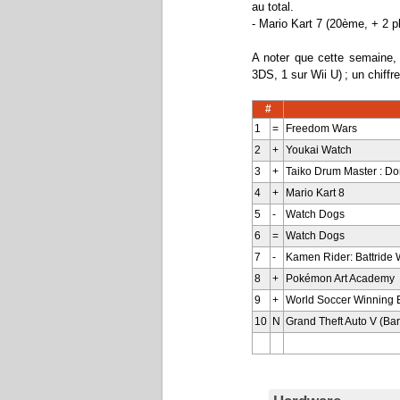
au total.
- Mario Kart 7 (20ème, + 2 p
A noter que cette semaine, 
3DS, 1 sur Wii U) ; un chiffr
#
1
=
Freedom Wars
2
+
Youkai Watch
3
+
Taiko Drum Master : Do
4
+
Mario Kart 8
5
-
Watch Dogs
6
=
Watch Dogs
7
-
Kamen Rider: Battride W
8
+
Pokémon Art Academy
9
+
World Soccer Winning 
10
N
Grand Theft Auto V (Bar