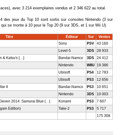
laces), avec 3 214 exemplaires vendus et 2 346 622 au total.
4 des jeux du Top 10 sont sortis sur consoles Nintendo (3 sur
e qui se monte à 10 pour le Top 20 (9 sur 3DS, et 1 sur Wii U).
Titre
Éditeur
Sur
Ventes
Sony
PSV
43 160
Level-5
3DS
28 933
n & Katsu's […]
Bandai-Namco
3DS
24 412
Nintendo
WIIU
19 386
Ubisoft
PS4
12 783
Ubisoft
PS3
12 656
ar II
Bandai-Namco
PS3
10 651
Nintendo
3DS
10 003
Eleven 2014: Samurai Blue […]
Konami
PS3
7 607
gain Edition)
Take-2
PS3
5 717
175 308