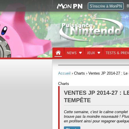
B
S'inscrire à MonPN
NEWS
JEUX
TESTS & PRE
Accueil
› Charts
› Ventes JP 2014-27 : Le
Charts
VENTES JP 2014-27 : 
TEMPÊTE
Cette semaine, c'est le calme complet 
trouve pas la moindre nouveauté ! Plus
en profitent ainsi pour regagner quelq