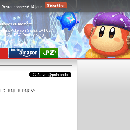
Rester connecté 14 jours
pulaires du moment
aiders
,
Pokémon (saga)
,
EA FC27
,
witch 2
,
LEGO Donkey Kong
T DERNIER PNCAST