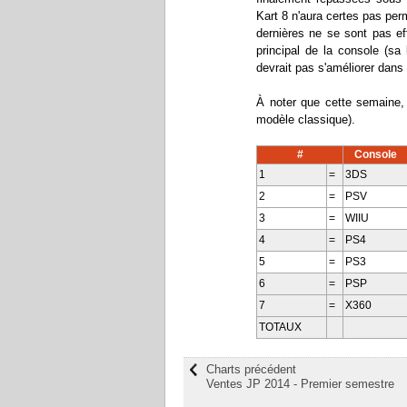
Kart 8 n'aura certes pas pe
dernières ne se sont pas ef
principal de la console (sa 
devrait pas s'améliorer dans
À noter que cette semaine,
modèle classique).
#
Console
1
=
3DS
2
=
PSV
3
=
WIIU
4
=
PS4
5
=
PS3
6
=
PSP
7
=
X360
TOTAUX
Charts précédent
Ventes JP 2014 - Premier semestre