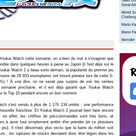
Taiko Dr
Great Ad
World So
Challen
Mario Ka
Mario Par
Monster 
Youkai Watch cette semaine, on a bien du mal à s'imaginer que
ible dans quelques heures à peine au Japon (il l'est déjà sur le
oukai Watch 2 a beau sortir demain, la popularité du premier jeu
s moins de 28 933 exemplaires ont trouvé preneur lors de cette S-
%) ! À vrai dire, on ne serait pas surpris de voir les ventes
 semaine prochaine, et il est déjà garanti que Youkai Watch
ns le Top 10 pendant encore un bon moment.
atch s'est vendu à plus de 1 176 134 unités : une performance
nouvelle franchise. Et Youkai Watch 2 pourrait bien faire encore
: en effet, les chiffres de pré-commandes sont très bons, et
s à avoir tout simplement arrêté d'en prendre (et ce plusieurs
jeu). Il n'est désormais plus exclu que la barre du million soit
urs : les ruptures de stocks devraient donc être légion dans les