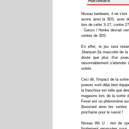
Hardware
Niveau hardware, il ne s'est
avons ainsi la 3DS, avec de
lors de cette S-27, contre 2
: Ganzo / Honke devrait ven
ventes de 3DS.
En effet, le jeu sera no
Jibanyan (la mascotte de la f
doute que plus d'un jou
raisonnablement s'attendre 
unités.
Ceci dit, l'impact de la sort
joueurs sont déjà bien équipé
la franchise est telle que de
magasins lors de la sortie
Fever est un phénomène asse
(boostant ainsi les vente
prochaine pour le savoir !
Niveau Wii U : rien de spé
finalement repassées sous 