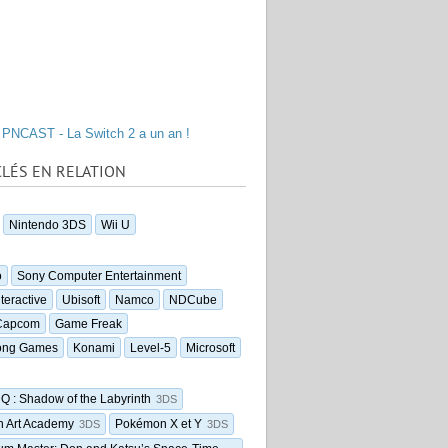
PNCAST - La Switch 2 a un an !
LÉS EN RELATION
Nintendo 3DS
Wii U
o
Sony Computer Entertainment
teractive
Ubisoft
Namco
NDCube
Capcom
Game Freak
ong Games
Konami
Level-5
Microsoft
Q : Shadow of the Labyrinth
3DS
 Art Academy
Pokémon X et Y
3DS
3DS