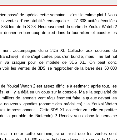
 rien passé de spécial cette semaine... c'est le calme plat ! Nous
s ventes d'une stabilité remarquable : 27 338 unités écoulées
7 884 lors de la S-28. Heureusement, la sortie de Youkai Watch 2
ir donner un bon coup de pied dans la fourmilière et booster les
tamment accompagné d'une 3DS XL Collector aux couleurs de
ranchise) : il ne s'agit certes pas d'un bundle, mais il ne fait nul
eur va craquer pour ce modèle de 3DS XL. On peut donc
à voir les ventes de 3DS se rapprocher de la barre des 50 000
ie de Youkai Watch 2 est assez difficile à estimer : après tout, les
s, et il y a déjà eu un opus sur la console. Mais la popularité de
s milliers de japonais vont régulièrement faire la queue devant les
 de nouveaux goodies (comme des médailles) : la Youkai Watch
z impressionnant... Cette 3DS XL collector va-t-elle en profiter
s de la portable de Nintendo) ? Rendez-vous donc la semaine
cial à noter cette semaine, si ce n'est que les ventes sont
la barre des 10 000 unités hebdomadaires. La sortie de Mario