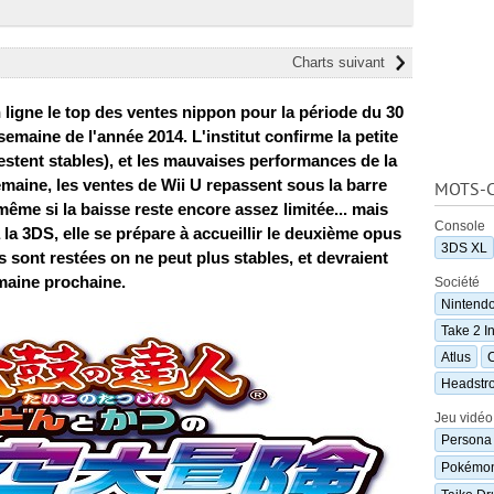
Charts suivant
n ligne le top des ventes nippon pour la période du 30
e semaine de l'année 2014. L'institut confirme la petite
restent stables), et les mauvaises performances de la
semaine, les ventes de Wii U repassent sous la barre
MOTS-C
ême si la baisse reste encore assez limitée... mais
Console
a 3DS, elle se prépare à accueillir le deuxième opus
3DS XL
s sont restées on ne peut plus stables, et devraient
emaine prochaine.
Société
Nintend
Take 2 In
Atlus
Headstr
Jeu vidéo
Persona 
Pokémon