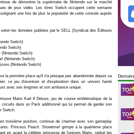
tinue de démontrer la suprématie de Nintendo sur le marché
ues de jeux vidéo. Les titres Switch occupent cette semaine
 soulignant une fois de plus la popularité de cette console auprès
é, selon les données publiées par le SELL (Syndicat des Éditeurs
tendo Switch)
endo Switch)
 (Nintendo Switch)
! (Nintendo Switch)
izons (Nintendo Switch)
ve la première place qu'il n'a presque pas abandonnée depuis sa
Dernièr
rnier, ce jeu d'aventure et d'exploration dans un univers hanté
ueurs avec ses énigmes et son ambiance unique.
etrouve Mario Kart 8 Deluxe, jeu de course emblématique de la
 circuits dans un Pack additionnel qui lui permet de garder son
ur Switch.
en troisième position, continue de charmer avec son gameplay
ovants. Princess Peach: Showtime! grimpe à la quatrième place
ant en avant la célèbre princesse de l'univers Mario, séduit les