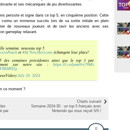
ptivante et ses mécaniques de jeu divertissantes.
ns persiste et signe dans ce top 5, en cinquième position. Cette
t connu un immense succès lors de sa sortie initiale en plein
ttirer de nouveaux joueurs et de ravir les anciens avec ses
on gameplay relaxant.
lle semaine, nouveau top 5
ncessPeach
et
#ACNewHorizons
échangent leur place!
5 des semaines précédentes ainsi que le top 3 par
ctement sur notre site :
https://t.co/jumOry79Mx
FPVHkMD2g
euxVideo)
July 29, 2024
 en ce moment ?
Charts suivant
 des
Semaine 2024-30 : un top 5 français avec
é par
Nintendo qui nous reçoit 5/5 !
0