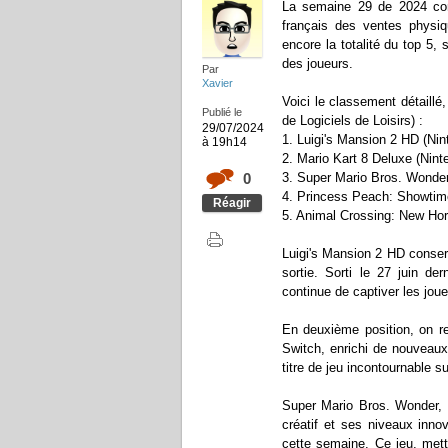
La semaine 29 de 2024 con
français des ventes physiq
encore la totalité du top 5,
des joueurs.
Par
Xavier
Voici le classement détaill
Publié le
de Logiciels de Loisirs) :
29/07/2024
1. Luigi's Mansion 2 HD (Nin
à 19h14
2. Mario Kart 8 Deluxe (Nint
0
3. Super Mario Bros. Wonder
4. Princess Peach: Showtime
Réagir
5. Animal Crossing: New Hor
Luigi's Mansion 2 HD conser
sortie. Sorti le 27 juin de
continue de captiver les jo
En deuxième position, on r
Switch, enrichi de nouveaux
titre de jeu incontournable s
Super Mario Bros. Wonder, 
créatif et ses niveaux inn
cette semaine. Ce jeu, mett