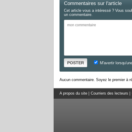
Commentaires sur l'article
Cet article vous a intéressé ? Vous sou
un commentaire.
POSTER
M'avertir lorsqu'un
Aucun commentaire. Soyez le premier à ré
A propos du site
|
Courriers des lecteurs
|