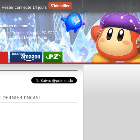
Rester connecté 14 jours
pulaires du moment
aiders
,
Pokémon (saga)
,
EA FC27
,
witch 2
,
LEGO Donkey Kong
T DERNIER PNCAST