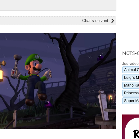
Charts suivant
MOTS-C
Jeu vidéo
Animal C
Luigi's 
Mario Ka
Princes
Super M