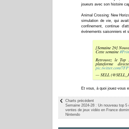
joueurs avec son histoire ca
Animal Crossing: New Horizo
simulation de vie, qui avai
confinement, continue d'a
événements saisonniers et s
[Semaine 29] Nouve
Cette semaine
#Pri
Retrouvez le Top 
plateforme dire
pic.twitter.com/7
— SELL (@SELL_J
Et vous, à quoi jouez-vous
Charts précédent
Semaine 2024-28 : Un nouveau top 5
ventes de jeux vidéo en France domin
Nintendo