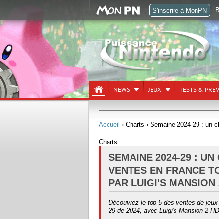
B
S'inscrire à MonPN
NEWS
JEUX
TESTS & PRE
Accueil
› Charts
› Semaine 2024-29 : un c
Charts
SEMAINE 2024-29 : U
VENTES EN FRANCE T
PAR LUIGI'S MANSION 
Découvrez le top 5 des ventes de jeux
29 de 2024, avec Luigi's Mansion 2 HD