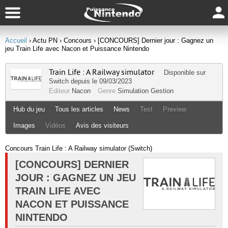
Accueil
› Actu PN
› Concours
› [CONCOURS] Dernier jour : Gagnez un
jeu Train Life avec Nacon et Puissance Nintendo
Train Life : A Railway simulator
Disponible sur
Switch
depuis le 09/03/2023
Editeur
Nacon
Genre
Simulation Gestion
Hub du jeu
Tous les articles
News
Test
Preview
Images
Vidéos
Avis des visiteurs
Concours Train Life : A Railway simulator (Switch)
[CONCOURS] DERNIER
JOUR : GAGNEZ UN JEU
TRAIN LIFE AVEC
NACON ET PUISSANCE
NINTENDO