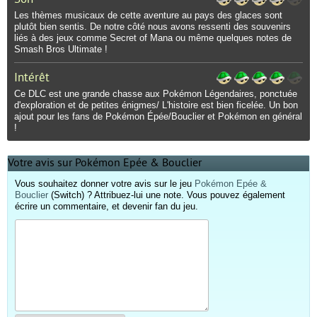
Les thèmes musicaux de cette aventure au pays des glaces sont
plutôt bien sentis. De notre côté nous avons ressenti des souvenirs
liés à des jeux comme Secret of Mana ou même quelques notes de
Smash Bros Ultimate !
Intérêt
Ce DLC est une grande chasse aux Pokémon Légendaires, ponctuée
d'exploration et de petites énigmes/ L'histoire est bien ficelée. Un bon
ajout pour les fans de Pokémon Épée/Bouclier et Pokémon en général
!
Votre avis sur Pokémon Epée & Bouclier
Vous souhaitez donner votre avis sur le jeu
Pokémon Epée &
Bouclier
(Switch) ? Attribuez-lui une note. Vous pouvez également
écrire un commentaire, et devenir fan du jeu.