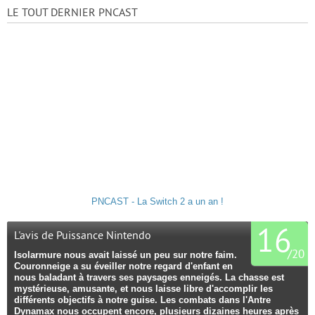
LE TOUT DERNIER PNCAST
PNCAST - La Switch 2 a un an !
16
L'avis de Puissance Nintendo
/
20
Isolarmure nous avait laissé un peu sur notre faim.
Couronneige a su éveiller notre regard d'enfant en
nous baladant à travers ses paysages enneigés. La chasse est
mystérieuse, amusante, et nous laisse libre d'accomplir les
différents objectifs à notre guise. Les combats dans l'Antre
Dynamax nous occupent encore, plusieurs dizaines heures après