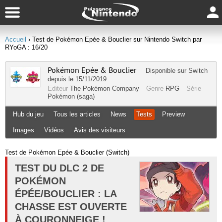
Accueil
› Test de Pokémon Epée & Bouclier sur Nintendo Switch par
RYoGA : 16/20
Pokémon Epée & Bouclier
Disponible sur
Switch
depuis le 15/11/2019
Editeur
The Pokémon Company
Genre
RPG
Série
Pokémon (saga)
Hub du jeu
Tous les articles
News
Tests
Preview
Images
Vidéos
Avis des visiteurs
Test de Pokémon Epée & Bouclier (Switch)
TEST DU DLC 2 DE
POKÉMON
ÉPÉE/BOUCLIER : LA
CHASSE EST OUVERTE
À COURONNEIGE !