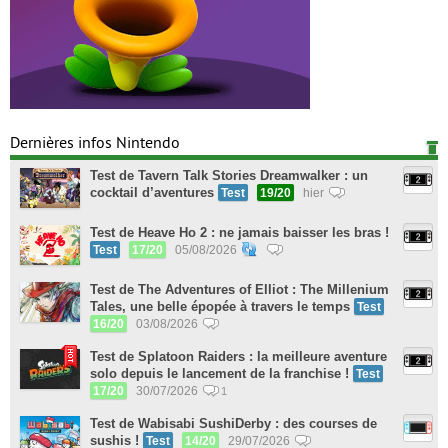
Dernières infos Nintendo
Test de Tavern Talk Stories Dreamwalker : un
cocktail d’aventures
Test
19/20
hier
Test de Heave Ho 2 : ne jamais baisser les bras !
Test
17/20
05/08/2026
Test de The Adventures of Elliot : The Millenium
Tales, une belle épopée à travers le temps
Test
16/20
03/08/2026
Test de Splatoon Raiders : la meilleure aventure
solo depuis le lancement de la franchise !
Test
17/20
30/07/2026
1
Test de Wabisabi SushiDerby : des courses de
sushis !
Test
14/20
29/07/2026