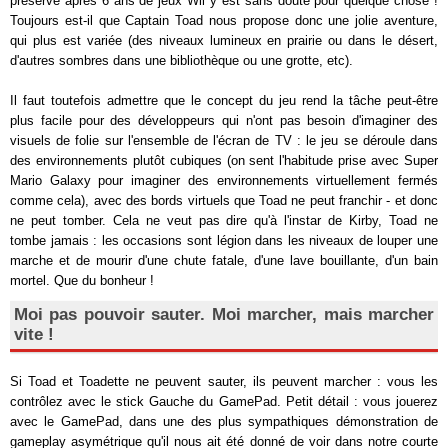
préservé après 6 ans de jeux Wii y est sans doute pour quelque chose !
Toujours est-il que Captain Toad nous propose donc une jolie aventure,
qui plus est variée (des niveaux lumineux en prairie ou dans le désert,
d'autres sombres dans une bibliothèque ou une grotte, etc).
Il faut toutefois admettre que le concept du jeu rend la tâche peut-être
plus facile pour des développeurs qui n'ont pas besoin d'imaginer des
visuels de folie sur l'ensemble de l'écran de TV : le jeu se déroule dans
des environnements plutôt cubiques (on sent l'habitude prise avec Super
Mario Galaxy pour imaginer des environnements virtuellement fermés
comme cela), avec des bords virtuels que Toad ne peut franchir - et donc
ne peut tomber. Cela ne veut pas dire qu'à l'instar de Kirby, Toad ne
tombe jamais : les occasions sont légion dans les niveaux de louper une
marche et de mourir d'une chute fatale, d'une lave bouillante, d'un bain
mortel. Que du bonheur !
Moi pas pouvoir sauter. Moi marcher, mais marcher
vite !
Si Toad et Toadette ne peuvent sauter, ils peuvent marcher : vous les
contrôlez avec le stick Gauche du GamePad. Petit détail : vous jouerez
avec le GamePad, dans une des plus sympathiques démonstration de
gameplay asymétrique qu'il nous ait été donné de voir dans notre courte