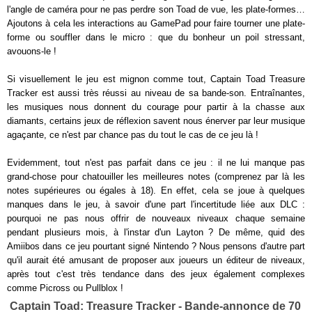
l'angle de caméra pour ne pas perdre son Toad de vue, les plate-formes…
Ajoutons à cela les interactions au GamePad pour faire tourner une plate-
forme ou souffler dans le micro : que du bonheur un poil stressant,
avouons-le !
Si visuellement le jeu est mignon comme tout, Captain Toad Treasure
Tracker est aussi très réussi au niveau de sa bande-son. Entraînantes,
les musiques nous donnent du courage pour partir à la chasse aux
diamants, certains jeux de réflexion savent nous énerver par leur musique
agaçante, ce n'est par chance pas du tout le cas de ce jeu là !
Evidemment, tout n'est pas parfait dans ce jeu : il ne lui manque pas
grand-chose pour chatouiller les meilleures notes (comprenez par là les
notes supérieures ou égales à 18). En effet, cela se joue à quelques
manques dans le jeu, à savoir d'une part l'incertitude liée aux DLC :
pourquoi ne pas nous offrir de nouveaux niveaux chaque semaine
pendant plusieurs mois, à l'instar d'un Layton ? De même, quid des
Amiibos dans ce jeu pourtant signé Nintendo ? Nous pensons d'autre part
qu'il aurait été amusant de proposer aux joueurs un éditeur de niveaux,
après tout c'est très tendance dans des jeux également complexes
comme Picross ou Pullblox !
Captain Toad: Treasure Tracker - Bande-annonce de 70