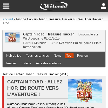
Accueil
› Test de Captain Toad : Treasure Tracker sur Wii U par Xavier :
17/20
Captain Toad : Treasure Tracker
Disponible sur
WiiU
depuis le 02/01/2015
Editeur
Nintendo
Genre
Réflexion
Puzzle games
Plate-
forme
Action
Hub du jeu
Tous les articles
News
Test
Preview
Images
Vidéos
Avis des visiteurs
Test de Captain Toad : Treasure Tracker (WiiU)
CAPTAIN TOAD : ALLEZ
HOP, EN ROUTE VERS
L'AVENTURE !
Nintendo transforme l'essai remarqué des
niveaux Captain Toad dans Super Mario 3D World avec un jeu