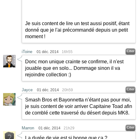
Je suis content de lire un test aussi positif, étant
donné que je l'ai précommandé depuis un petit
moment !
Citer
iToine
01 déc. 2014
16h55
Donc mon unique crainte se confirme, il n'est
jouable que en solo... Dommage sinon il va
rejoindre collection
:)
Citer
Jayce
01 déc. 2014
20h59
Smash Bros et Bayonnetta n’étant pas pour moi,
je suis content de voir arriver Capitaine Toad afin
de comblé cette traversé du désert depuis MK8.
Citer
Marron
01 déc. 2014
21h29
La durée de vie est si bonne que ça ?