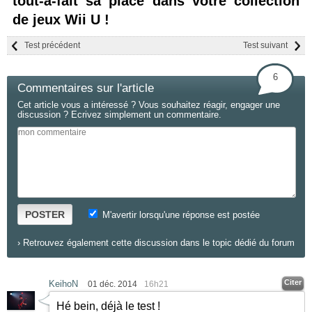
tout-à-fait sa place dans votre collection
de jeux Wii U !
Test précédent
Test suivant
6
Commentaires sur l'article
Cet article vous a intéressé ? Vous souhaitez réagir, engager une
discussion ? Ecrivez simplement un commentaire.
POSTER
M'avertir lorsqu'une réponse est postée
›
Retrouvez également cette discussion dans le topic dédié du forum
Citer
KeihoN
01 déc. 2014
16h21
Hé bein, déjà le test !