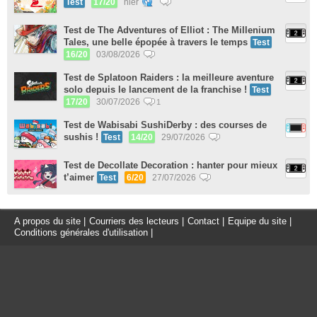
Test
17/20
hier
Test de The Adventures of Elliot : The Millenium
Tales, une belle épopée à travers le temps
Test
16/20
03/08/2026
Test de Splatoon Raiders : la meilleure aventure
solo depuis le lancement de la franchise !
Test
17/20
30/07/2026
1
Test de Wabisabi SushiDerby : des courses de
sushis !
Test
14/20
29/07/2026
Test de Decollate Decoration : hanter pour mieux
t’aimer
Test
6/20
27/07/2026
A propos du site
|
Courriers des lecteurs
|
Contact
|
Equipe du site
|
Conditions générales d'utilisation
|