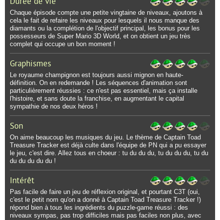
Durée de vie
Chaque épisode compte une petite vingtaine de niveaux, ajoutons à
cela le fait de refaire les niveaux pour lesquels il nous manque des
diamants ou la complétion de l'objectif principal, les bonus pour les
possesseurs de Super Mario 3D World, et on obtient un jeu très
complet qui occupe un bon moment !
Graphismes
Le royaume champignon est toujours aussi mignon en haute-
définition. On en redemande ! Les séquences d'animation sont
particulièrement réussies : ce n'est pas essentiel, mais ça installe
l'histoire, et sans doute la franchise, en augmentant le capital
sympathie de nos deux héros !
Son
On aime beaucoup les musiques du jeu. Le thème de Captain Toad
Treasure Tracker est déjà culte dans l'équipe de PN qui a pu essayer
le jeu, c'est dire. Allez tous en choeur : tu du du du, tu du du du, tu du
du du du du du !
Intérêt
Pas facile de faire un jeu de réflexion original, et pourtant C3T (oui,
c'est le petit nom qu'on a donné à Captain Toad Treasure Tracker !)
répond bien à tous les ingrédients du puzzle-game réussi : des
niveaux sympas, pas trop difficiles mais pas faciles non plus, avec