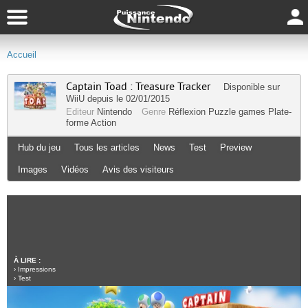
Accueil
Captain Toad : Treasure Tracker
Disponible sur
WiiU
depuis le 02/01/2015
Editeur
Nintendo
Genre
Réflexion
Puzzle games
Plate-
forme
Action
Hub du jeu
Tous les articles
News
Test
Preview
Images
Vidéos
Avis des visiteurs
À LIRE :
›
Impressions
›
Test