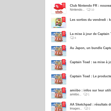
Club Nintendo FR : nouvea
Nintendo...
10
Les sorties du vendredi : k
La mise à jour de Captain 
4
Au Japon, un bundle Capta
Captain Toad : sa mise à j
Captain Toad : Le producte
amiibo : infos sur leur uti
amiibo...
1
AA Sketchpad : résultats d
Images...
2