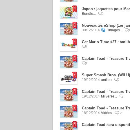
Japon : jaquettes pour Ma
Bundle...
Nouveautés eShop (1er jan
30/12/2014
Images...
Cat Mario Time #27 : amii
Captain Toad - Treasure T
Super Smash Bros. (Wii U) 
19/12/2014
amiibo
Captain Toad - Treasure Tr
19/12/2014
Miiverse...
Captain Toad - Treasure Tra
18/12/2014
Vidéos
2
Captain Toad sera disponi