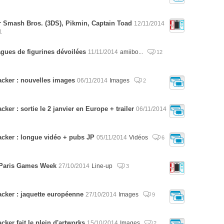
r Smash Bros. (3DS), Pikmin, Captain Toad
12/11/2014
1
gues de figurines dévoilées
11/11/2014
amiibo...
12
acker : nouvelles images
06/11/2014
Images
2
cker : sortie le 2 janvier en Europe + trailer
06/11/2014
acker : longue vidéo + pubs JP
05/11/2014
Vidéos
6
a Paris Games Week
27/10/2014
Line-up
3
acker : jaquette européenne
27/10/2014
Images
9
cker fait le plein d'artworks
15/10/2014
Images
2