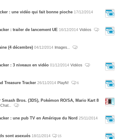
cker : une vidéo qui fait bonne pioche
17/12/2014
acker : trailer de lancement UE
16/12/2014
Vidéos
aine (4 décembre)
04/12/2014
Images...
acker : 3 niveaux en vidéo
01/12/2014
Vidéos
d Treasure Tracker
26/11/2014
PlayN!
6
r Smash Bros. (3DS), Pokémon RO/SA, Mario Kart 8
Chat...
racker : une pub TV en Amérique du Nord
25/11/2014
ads sont asexués
18/11/2014
15