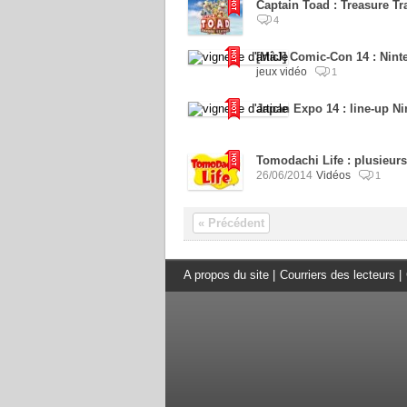
Captain Toad : Treasure T
4
[MàJ] Comic-Con 14 : Nin
jeux vidéo
1
Japan Expo 14 : line-up N
Tomodachi Life : plusieur
26/06/2014
Vidéos
1
« Précédent
A propos du site
|
Courriers des lecteurs
|