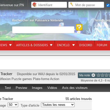
ienvenue sur PN
Rechercher sur Puissance Nintendo
Termes po
Splatoon R
Nintendo S
VIEWS
ARTICLES & DOSSIERS
ENCYCLO.
DISCORD
FORUM
 Tracker
Disponible sur
WiiU
depuis le 02/01/2015
Ma note
éflexion
Puzzle games
Plate-forme
Action
Moyenne de 4,3 - 6 n
Test
Preview
Images
Vidéos
Avis des visiteurs
re Tracker
55 articles trouvés
page
Type d'article