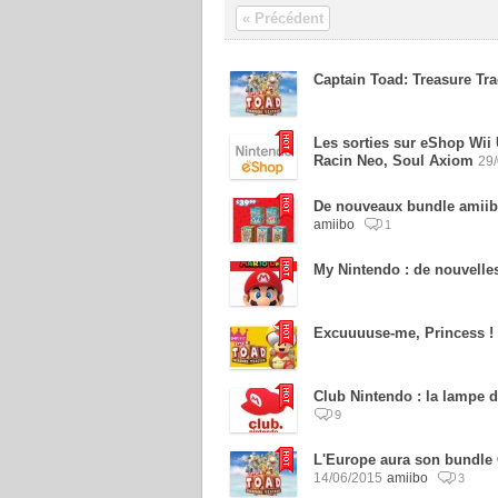
« Précédent
Captain Toad: Treasure Tra
Les sorties sur eShop Wii
Racin Neo, Soul Axiom
29
De nouveaux bundle amiibo
amiibo
1
My Nintendo : de nouvell
Excuuuuse-me, Princess ! L
Club Nintendo : la lampe d
9
L'Europe aura son bundle 
14/06/2015
amiibo
3