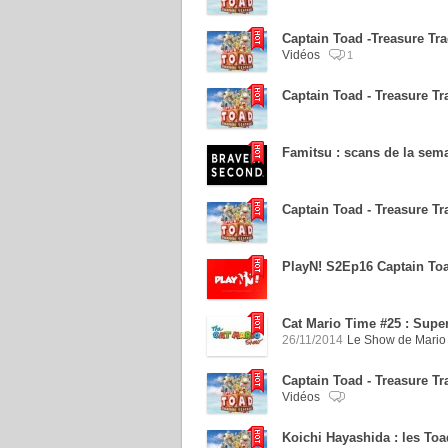
Captain Toad -Treasure Tra
Vidéos
1
Captain Toad - Treasure Tr
Famitsu : scans de la sem
Captain Toad - Treasure Tr
PlayN! S2Ep16 Captain Toa
Cat Mario Time #25 : Supe
26/11/2014
Le Show de Mario 
Captain Toad - Treasure T
Vidéos
Koichi Hayashida : les To