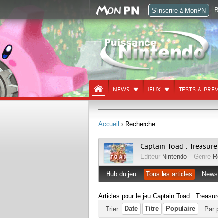
B
S'inscrire à MonPN
NEWS
JEUX
TESTS & PRE
Accueil
› Recherche
Captain Toad : Treasure
Editeur
Nintendo
Genre
R
Hub du jeu
Tous les articles
News
Articles pour le jeu Captain Toad : Treasu
Date
Titre
Populaire
Trier
Par 