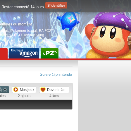
Rester connecté 14 jours
pulaires du moment
aiders
,
Pokémon (saga)
,
EA FC27
,
witch 2
,
LEGO Donkey Kong
Suivre @pnintendo
Mes jeux
Devenir fan !
otes
2
ajouts
4
fans