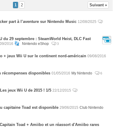
1
2
Suivant »
cker part à l’aventure sur Nintendo Music
12/08/2025
 U du 29 septembre : SteamWorld Heist, DLC Fast
/09/2016
Nintendo eShop
3
 + jeux Wii U sur le continent nord-américain
09/08/2016
es récompenses disponibles
01/05/2016
My Nintendo
6
es jeux Wii U de 2015 ! 1/5
22/12/2015
u capitaine Toad est disponible
29/06/2015
Club Nintendo
Capitain Toad + Amiibo et un réassort d'Amiibo rares