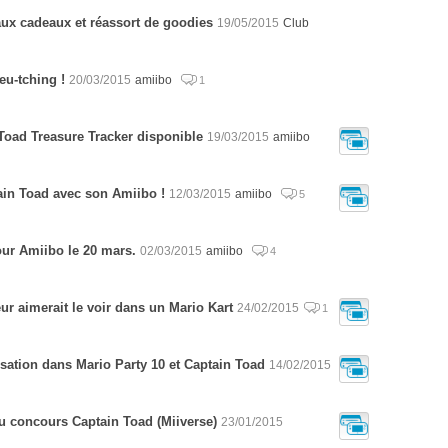
ux cadeaux et réassort de goodies
19/05/2015
Club
eu-tching !
20/03/2015
amiibo
1
Toad Treasure Tracker disponible
19/03/2015
amiibo
in Toad avec son Amiibo !
12/03/2015
amiibo
5
our Amiibo le 20 mars.
02/03/2015
amiibo
4
ur aimerait le voir dans un Mario Kart
24/02/2015
1
lisation dans Mario Party 10 et Captain Toad
14/02/2015
u concours Captain Toad (Miiverse)
23/01/2015