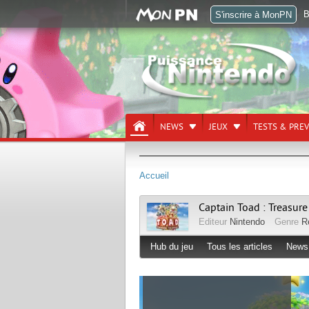
B
S'inscrire à MonPN
NEWS
JEUX
TESTS & PRE
Accueil
Captain Toad : Treasure
Editeur
Nintendo
Genre
R
Hub du jeu
Tous les articles
News