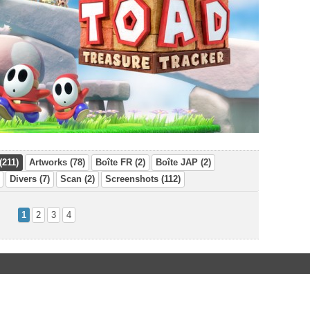
(211)
Artworks (78)
Boîte FR (2)
Boîte JAP (2)
Divers (7)
Scan (2)
Screenshots (112)
1
2
3
4