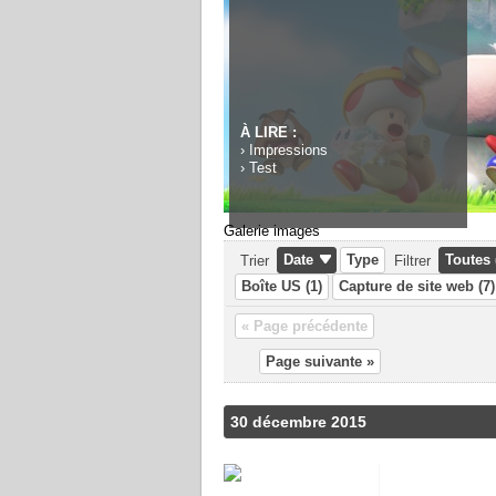
À LIRE :
›
Impressions
›
Test
Galerie images
Date
Type
Toutes 
Trier
Filtrer
Boîte US (1)
Capture de site web (7)
« Page précédente
Page suivante »
30 décembre 2015