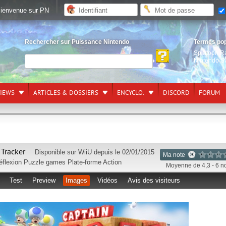
ienvenue sur PN
Rechercher sur Puissance Nintendo
Termes po
Splatoon R
Nintendo S
VIEWS
ARTICLES & DOSSIERS
ENCYCLO.
DISCORD
FORUM
 Tracker
Disponible sur
WiiU
depuis le 02/01/2015
Ma note
éflexion
Puzzle games
Plate-forme
Action
Moyenne de 4,3 - 6 n
Test
Preview
Images
Vidéos
Avis des visiteurs