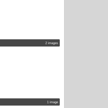
2 images
1 image