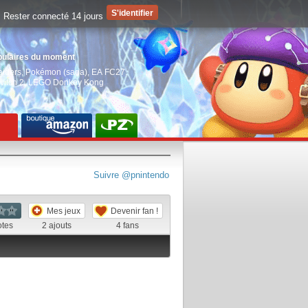
Rester connecté 14 jours
pulaires du moment
aiders
,
Pokémon (saga)
,
EA FC27
,
witch 2
,
LEGO Donkey Kong
Suivre @pnintendo
Mes jeux
Devenir fan !
otes
2
ajouts
4
fans