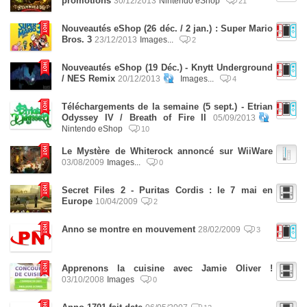
promotions
30/12/2013
Nintendo eShop
21
Nouveautés eShop (26 déc. / 2 jan.) : Super Mario
Bros. 3
23/12/2013
Images...
2
Nouveautés eShop (19 Déc.) - Knytt Underground
/ NES Remix
20/12/2013
Images...
4
Téléchargements de la semaine (5 sept.) - Etrian
Odyssey IV / Breath of Fire II
05/09/2013
Nintendo eShop
10
Le Mystère de Whiterock annoncé sur WiiWare
03/08/2009
Images...
0
Secret Files 2 - Puritas Cordis : le 7 mai en
Europe
10/04/2009
2
Anno se montre en mouvement
28/02/2009
3
Apprenons la cuisine avec Jamie Oliver !
03/10/2008
Images
0