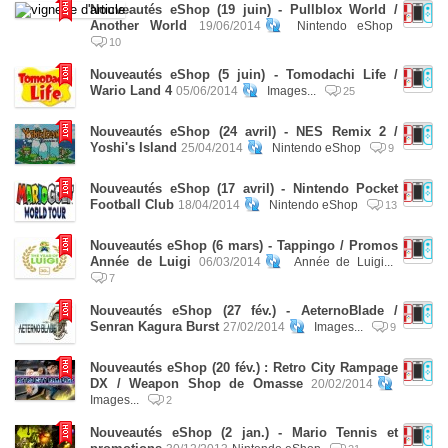
Nouveautés eShop (19 juin) - Pullblox World /
Another World
19/06/2014
Nintendo eShop
10
Nouveautés eShop (5 juin) - Tomodachi Life /
Wario Land 4
05/06/2014
Images...
25
Nouveautés eShop (24 avril) - NES Remix 2 /
Yoshi's Island
25/04/2014
Nintendo eShop
9
Nouveautés eShop (17 avril) - Nintendo Pocket
Football Club
18/04/2014
Nintendo eShop
13
Nouveautés eShop (6 mars) - Tappingo / Promos
Année de Luigi
06/03/2014
Année de Luigi...
7
Nouveautés eShop (27 fév.) - AeternoBlade /
Senran Kagura Burst
27/02/2014
Images...
9
Nouveautés eShop (20 fév.) : Retro City Rampage
DX / Weapon Shop de Omasse
20/02/2014
Images...
2
Nouveautés eShop (2 jan.) - Mario Tennis et