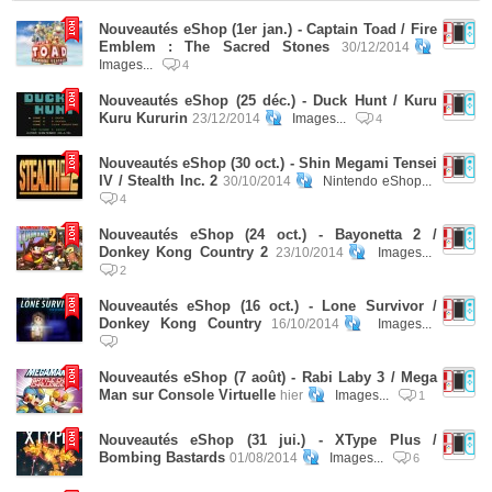
Nouveautés eShop (1er jan.) - Captain Toad / Fire
Emblem : The Sacred Stones
30/12/2014
Images...
4
Nouveautés eShop (25 déc.) - Duck Hunt / Kuru
Kuru Kururin
23/12/2014
Images...
4
Nouveautés eShop (30 oct.) - Shin Megami Tensei
IV / Stealth Inc. 2
30/10/2014
Nintendo eShop...
4
Nouveautés eShop (24 oct.) - Bayonetta 2 /
Donkey Kong Country 2
23/10/2014
Images...
2
Nouveautés eShop (16 oct.) - Lone Survivor /
Donkey Kong Country
16/10/2014
Images...
Nouveautés eShop (7 août) - Rabi Laby 3 / Mega
Man sur Console Virtuelle
hier
Images...
1
Nouveautés eShop (31 jui.) - XType Plus /
Bombing Bastards
01/08/2014
Images...
6