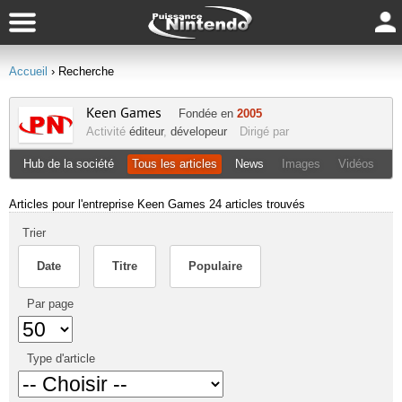
Accueil
› Recherche
Keen Games
Fondée en
2005
Activité
éditeur
,
dévelopeur
Dirigé par
Hub de la société
Tous les articles
News
Images
Vidéos
Articles pour l'entreprise Keen Games
24 articles trouvés
Trier
Date
Titre
Populaire
Par page
Type d'article