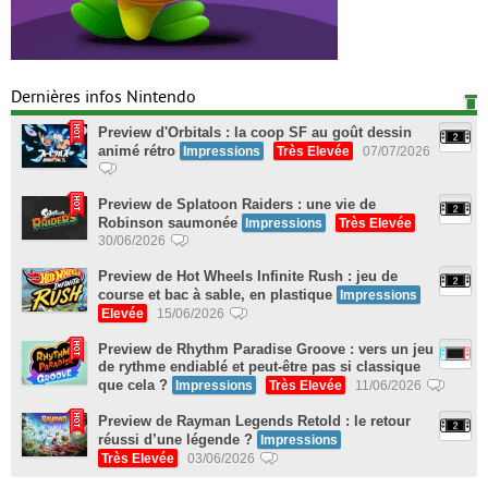
Dernières infos Nintendo
Preview d'Orbitals : la coop SF au goût dessin
animé rétro
Impressions
Très Elevée
07/07/2026
Preview de Splatoon Raiders : une vie de
Robinson saumonée
Impressions
Très Elevée
30/06/2026
Preview de Hot Wheels Infinite Rush : jeu de
course et bac à sable, en plastique
Impressions
Elevée
15/06/2026
Preview de Rhythm Paradise Groove : vers un jeu
de rythme endiablé et peut-être pas si classique
que cela ?
Impressions
Très Elevée
11/06/2026
Preview de Rayman Legends Retold : le retour
réussi d’une légende ?
Impressions
Très Elevée
03/06/2026