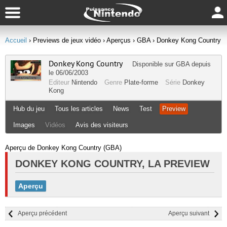
Accueil
› Previews de jeux vidéo
› Aperçus
› GBA
› Donkey Kong Country
Donkey Kong Country
Disponible sur
GBA
depuis
le 06/06/2003
Editeur
Nintendo
Genre
Plate-forme
Série
Donkey
Kong
Hub du jeu
Tous les articles
News
Test
Preview
Images
Vidéos
Avis des visiteurs
Aperçu de Donkey Kong Country (GBA)
DONKEY KONG COUNTRY, LA PREVIEW
Aperçu
Aperçu précédent
Aperçu suivant