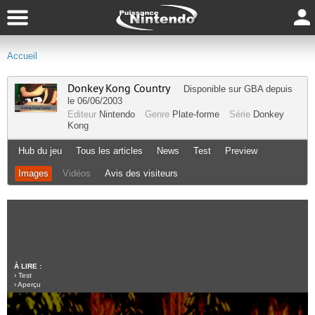
Accueil
Donkey Kong Country
Disponible sur
GBA
depuis
le 06/06/2003
Editeur
Nintendo
Genre
Plate-forme
Série
Donkey
Kong
Hub du jeu
Tous les articles
News
Test
Preview
Images
Vidéos
Avis des visiteurs
À LIRE :
›
Test
›
Aperçu